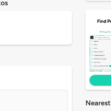
tos
Find P
Nearest