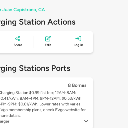
n Juan Capistrano, CA
ging Station Actions
Share
Edit
Log in
ging Stations Ports
8 Bornes
Charging Station $0.99 flat fee; 12AM-8AM:
$0.41/kWh; 8AM-4PM, 9PM-12AM: $0.53/kWh;
4PM-9PM: $0.61/kWh; Lower rates with varies
EVgo membership plans, check EVgo website for
more details.
arger