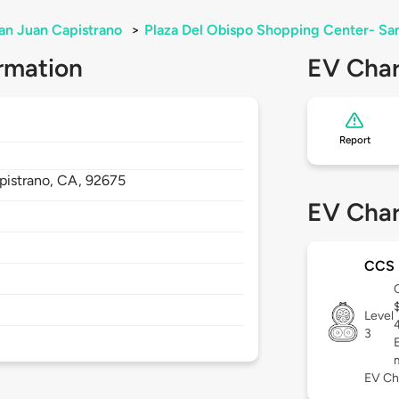
an Juan Capistrano
>
Plaza Del Obispo Shopping Center- Sa
rmation
EV Char
Report
pistrano,
CA,
92675
EV Char
CCS
Level
3
EV Ch