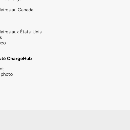
laires au Canada
laires aux États-Unis
s
sco
té ChargeHub
nt
photo