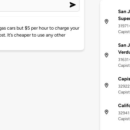
San J
Supe
31971 
 gas cars but $5 per hour to charge your
Capist
ost. It’s cheaper to use any other
San J
Verd
31631 
Capist
Capi
32922 
Capist
Calif
32941 
Capist