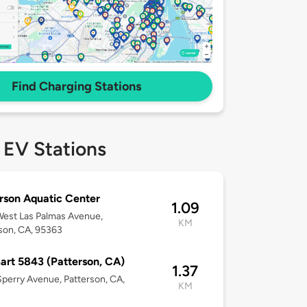
Find Charging Stations
 EV Stations
rson Aquatic Center
1.09
est Las Palmas Avenue,
KM
son, CA, 95363
rt 5843 (Patterson, CA)
1.37
perry Avenue, Patterson, CA,
KM