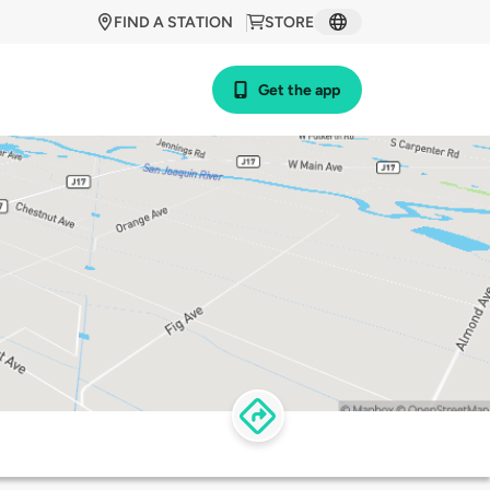
FIND A STATION
STORE
Get the app