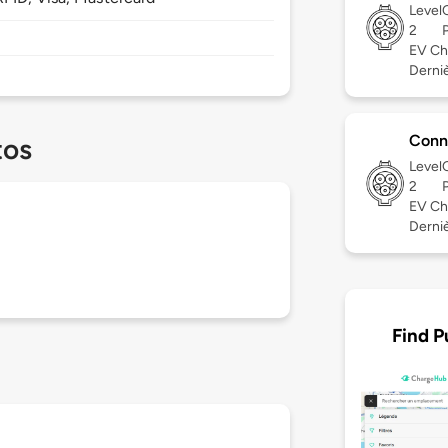
Level
2
EV Ch
Derniè
Conn
tos
Level
2
EV Ch
Derniè
Find P