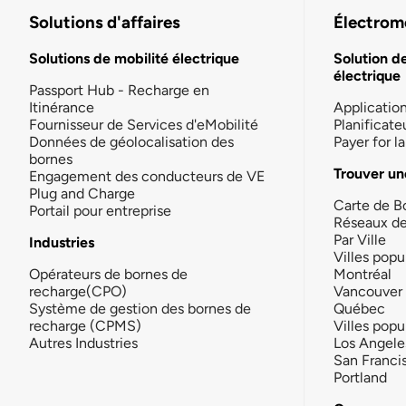
Solutions d'affaires
Électromo
Solutions de mobilité électrique
Solution d
électrique
Passport Hub - Recharge en
Itinérance
Applicatio
Fournisseur de Services d'eMobilité
Planificate
Données de géolocalisation des
Payer for 
bornes
Trouver un
Engagement des conducteurs de VE
Plug and Charge
Carte de B
Portail pour entreprise
Réseaux d
Par Ville
Industries
Villes popu
Opérateurs de bornes de
Montréal
recharge(CPO)
Vancouver
Système de gestion des bornes de
Québec
recharge (CPMS)
Villes popu
Autres Industries
Los Angele
San Franci
Portland