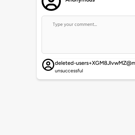
deleted-users+XGM8JlvwMZ@m
unsuccessful