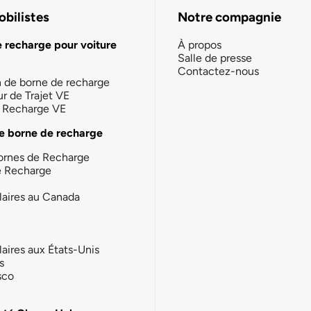
bilistes
Notre compagnie
e recharge pour voiture
À propos
Salle de presse
Contactez-nous
n de borne de recharge
ur de Trajet VE
la Recharge VE
e borne de recharge
ornes de Recharge
e Recharge
laires au Canada
laires aux États-Unis
s
sco