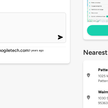
ogiletech.com
Nearest
3 years ago
Patte
1025 W
Patter
Walma
1030 S
95363