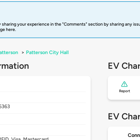
 sharing your experience in the "Comments" section by sharing any is
rge here.
atterson
>
Patterson City Hall
rmation
EV Char
Report
5363
EV Char
Conn
FID, Visa, Mastercard