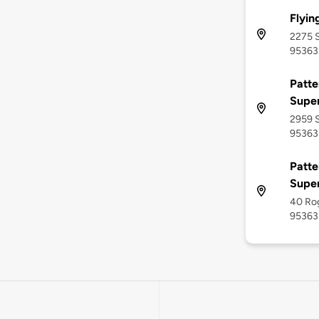
Flyin
2275 S
95363
Patte
Supe
2959 S
95363
Patte
Supe
40 Rog
95363