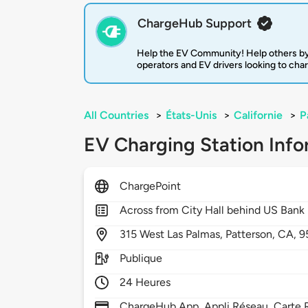
ChargeHub Support
Help the EV Community! Help others by
operators and EV drivers looking to cha
All Countries
>
États-Unis
>
Californie
>
P
EV Charging Station Info
ChargePoint
Across from City Hall behind US Bank
315
West Las Palmas,
Patterson,
CA,
9
Publique
24 Heures
ChargeHub App, Appli Réseau, Carte R