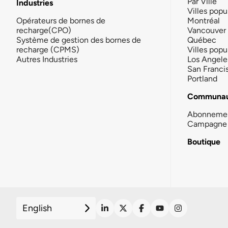
Par Ville
Industries
Villes popu
Opérateurs de bornes de
Montréal
recharge(CPO)
Vancouver
Système de gestion des bornes de
Québec
recharge (CPMS)
Villes popu
Autres Industries
Los Angele
San Franci
Portland
Communau
Abonneme
Campagne 
Boutique
English