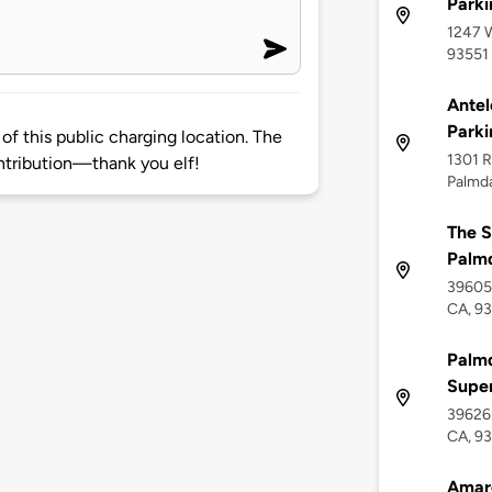
Parki
1247 W
93551
Antel
Parki
of this public charging location. The
1301 R
tribution—thank you elf!
Palmda
The S
Palm
39605 
CA, 9
Palmd
Supe
39626 
CA, 9
Amar