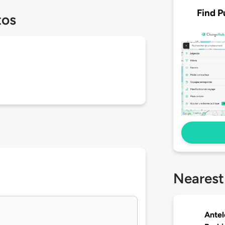
Find P
tos
Nearest
Antel