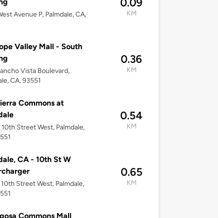
0.09
ng
KM
est Avenue P, Palmdale, CA,
ope Valley Mall - South
0.36
ng
KM
ancho Vista Boulevard,
le, CA, 93551
ierra Commons at
0.54
dale
KM
10th Street West, Palmdale,
3551
ale, CA - 10th St W
0.65
rcharger
KM
10th Street West, Palmdale,
3551
gosa Commons Mall