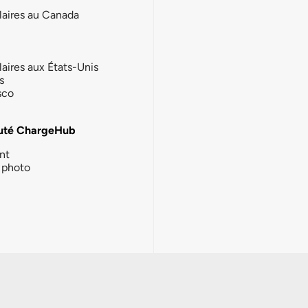
laires au Canada
laires aux États-Unis
s
sco
té ChargeHub
nt
photo