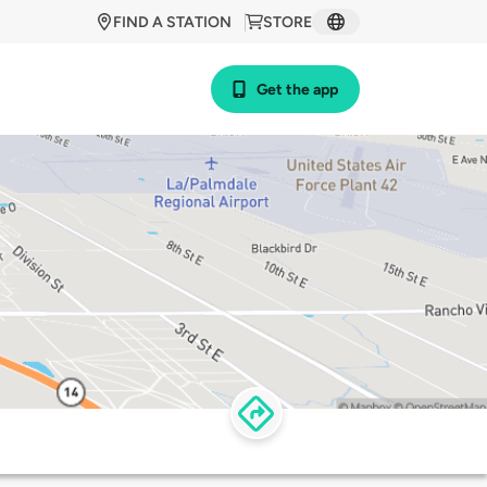
FIND A STATION
STORE
Get the app