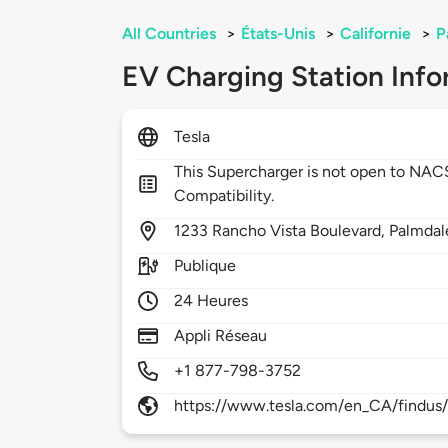
All Countries
>
États-Unis
>
Californie
>
P
EV Charging Station Info
Tesla
This Supercharger is not open to NA
Compatibility.
1233
Rancho Vista Boulevard,
Palmdal
Publique
24 Heures
Appli Réseau
+1 877-798-3752
https://www.tesla.com/en_CA/findus/l