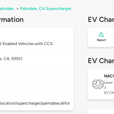
almdale
>
Palmdale, CA Supercharger
rmation
EV Char
Report
CS Enabled Vehicles with CCS
e,
CA,
93551
EV Char
NAC
Level
3
EV Ch
ocation/supercharger/palmdalecaliforniasupercharger