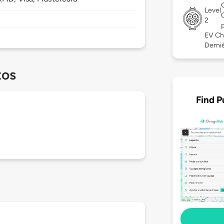
Level
2
EV Ch
Derniè
tos
Find P