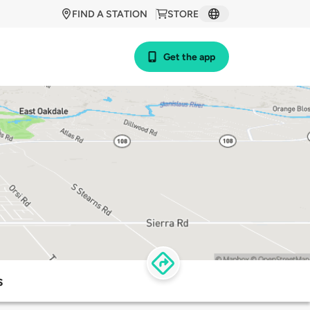
FIND A STATION
STORE
Get the app
s