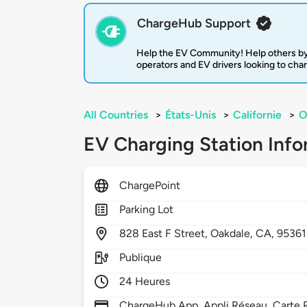
ChargeHub Support
Help the EV Community! Help others by
operators and EV drivers looking to cha
All Countries
>
États-Unis
>
Californie
>
O
EV Charging Station Info
ChargePoint
Parking Lot
828
East F Street,
Oakdale,
CA,
95361
Publique
24 Heures
ChargeHub App, Appli Réseau, Carte R