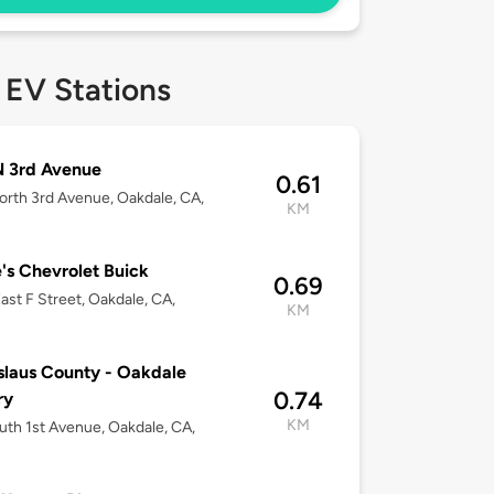
 EV Stations
N 3rd Avenue
0.61
rth 3rd Avenue, Oakdale, CA,
KM
's Chevrolet Buick
0.69
ast F Street, Oakdale, CA,
KM
slaus County - Oakdale
0.74
ry
KM
uth 1st Avenue, Oakdale, CA,