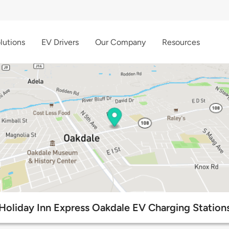
lutions
EV Drivers
Our Company
Resources
Holiday Inn Express Oakdale EV Charging Station