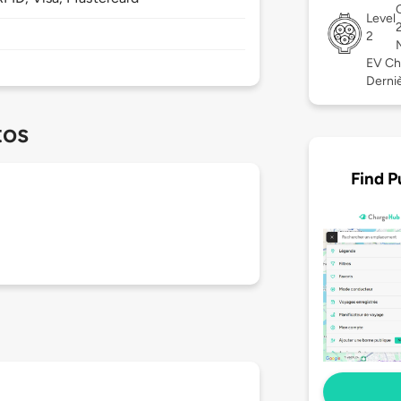
Level
2
EV Ch
Derniè
tos
Find P