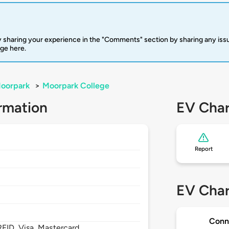
 sharing your experience in the "Comments" section by sharing any is
rge here.
oorpark
>
Moorpark College
rmation
EV Char
Report
EV Char
Conn
FID, Visa, Mastercard