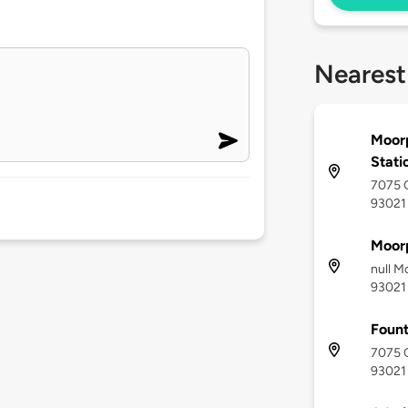
Nearest
Moorp
Stati
7075 
93021
Moor
null M
93021
Fount
7075 
93021