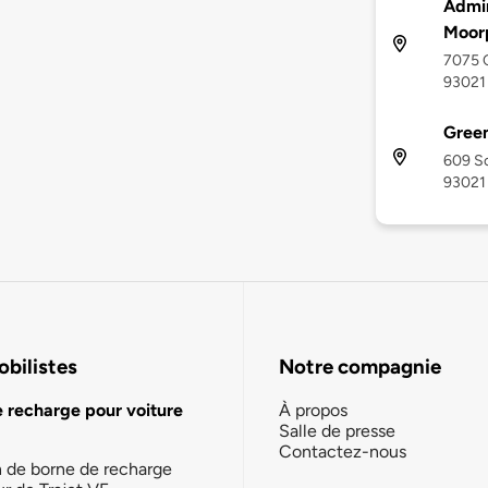
Admin
Moor
7075 
93021
Green
609 Sc
93021
bilistes
Notre compagnie
e recharge pour voiture
À propos
Salle de presse
Contactez-nous
n de borne de recharge