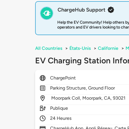
ChargeHub Support
Help the EV Community! Help others by
operators and EV drivers looking to cha
All Countries
>
États-Unis
>
Californie
>
M
EV Charging Station Info
ChargePoint
Parking Structure, Ground Floor
Moorpark Coll,
Moorpark,
CA,
93021
Publique
24 Heures
ChargeHub App, Appli Réseau, Carte R