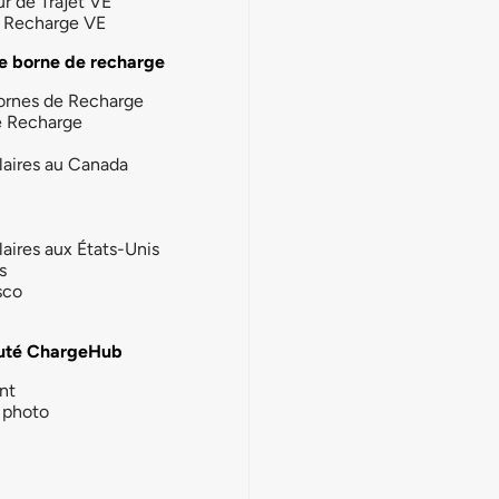
ur de Trajet VE
la Recharge VE
e borne de recharge
ornes de Recharge
e Recharge
laires au Canada
laires aux États-Unis
s
sco
té ChargeHub
nt
photo