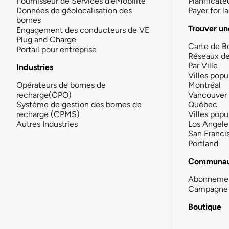
Fournisseur de Services d'eMobilité
Planificate
Données de géolocalisation des
Payer for 
bornes
Trouver un
Engagement des conducteurs de VE
Plug and Charge
Carte de B
Portail pour entreprise
Réseaux d
Par Ville
Industries
Villes popu
Opérateurs de bornes de
Montréal
recharge(CPO)
Vancouver
Système de gestion des bornes de
Québec
recharge (CPMS)
Villes popu
Autres Industries
Los Angele
San Franci
Portland
Communau
Abonneme
Campagne 
Boutique