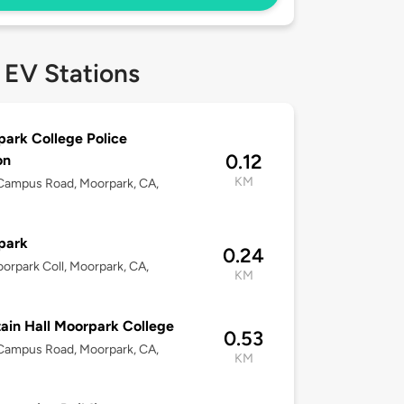
 EV Stations
ark College Police
0.12
on
KM
Campus Road, Moorpark, CA,
park
0.24
oorpark Coll, Moorpark, CA,
KM
ain Hall Moorpark College
0.53
Campus Road, Moorpark, CA,
KM