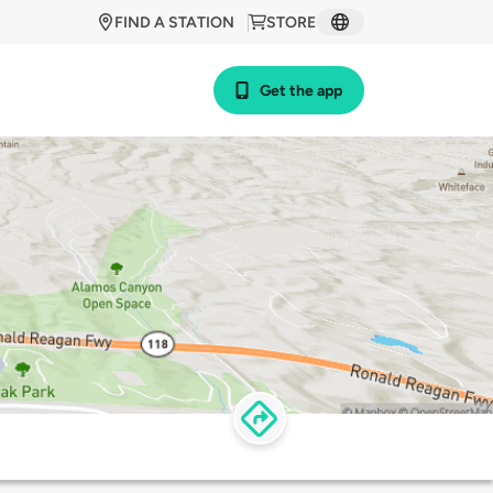
FIND A STATION
STORE
Get the app