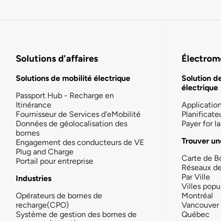
Solutions d'affaires
Électromo
Solutions de mobilité électrique
Solution d
électrique
Passport Hub - Recharge en
Itinérance
Applicatio
Fournisseur de Services d'eMobilité
Planificate
Données de géolocalisation des
Payer for 
bornes
Trouver un
Engagement des conducteurs de VE
Plug and Charge
Carte de B
Portail pour entreprise
Réseaux d
Par Ville
Industries
Villes popu
Opérateurs de bornes de
Montréal
recharge(CPO)
Vancouver
Système de gestion des bornes de
Québec