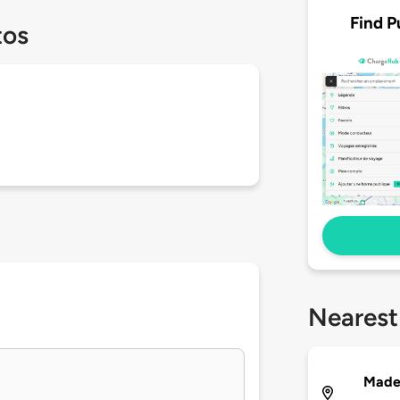
Find P
tos
Nearest
Made