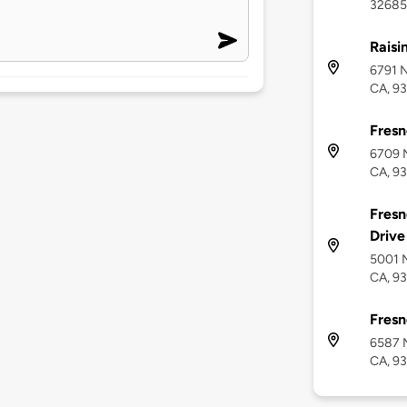
32685 
Raisi
6791 N
CA, 9
Fresn
6709 N
CA, 9
Fresn
Drive
5001 N
CA, 9
Fresn
6587 N
CA, 9