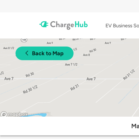
EV Business So
Back to Map
Ma