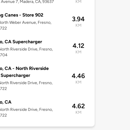
Avenue 7, Madera, CA, 93637
KM
ng Canes - Store 902
3.94
orth Weber Avenue, Fresno,
KM
3722
o, CA Supercharger
4.12
orth Riverside Drive, Fresno,
KM
3704
o, CA - North Riverside
4.46
 Supercharger
KM
orth Riverside Drive, Fresno,
3722
o, CA
4.62
orth Riverside Drive, Fresno,
KM
3722