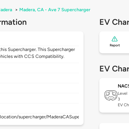
adera
>
Madera, CA - Ave 7 Supercharger
rmation
EV Char
Report
his Supercharger. This Supercharger
hicles with CCS Compatibility.
EV Char
NAC
Level
3
EV Ch
/location/supercharger/MaderaCASupercharger