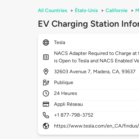
All Countries
>
États-Unis
>
Californie
>
M
EV Charging Station Info
Tesla
NACS Adapter Required to Charge at t
is Open to Tesla and NACS Enabled Ve
32603
Avenue 7,
Madera,
CA,
93637
Publique
24 Heures
Appli Réseau
+1 877-798-3752
https://www.tesla.com/en_CA/findus