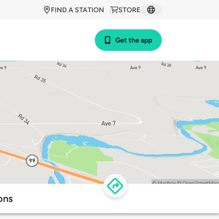
FIND A STATION
STORE
Get the app
ons