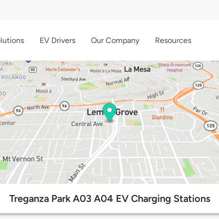
lutions
EV Drivers
Our Company
Resources
Treganza Park A03 A04 EV Charging Stations