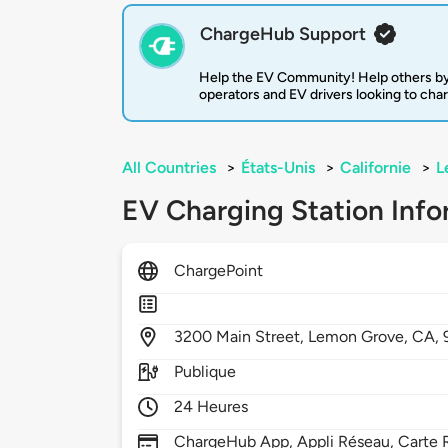
ChargeHub Support
Help the EV Community! Help others by
operators and EV drivers looking to cha
All Countries
>
États-Unis
>
Californie
>
L
EV Charging Station Info
ChargePoint
3200
Main Street,
Lemon Grove,
CA,
Publique
24 Heures
ChargeHub App, Appli Réseau, Carte R