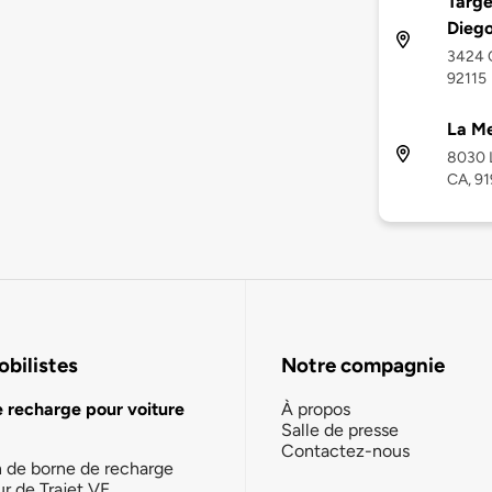
Targe
Diego
3424 C
92115
La Me
8030 L
CA, 9
bilistes
Notre compagnie
e recharge pour voiture
À propos
Salle de presse
Contactez-nous
n de borne de recharge
ur de Trajet VE