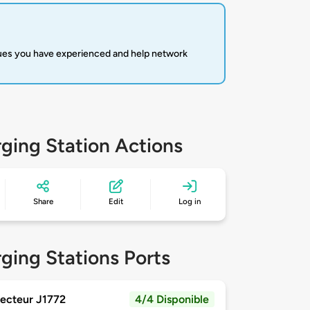
sues you have experienced and help network
ging Station Actions
Share
Edit
Log in
ging Stations Ports
ecteur J1772
4/4 Disponible