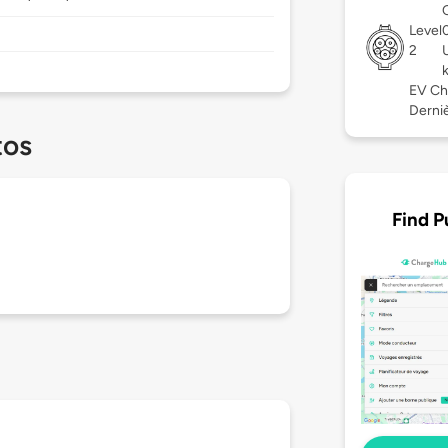
Level
2
EV Ch
Derniè
tos
Find P