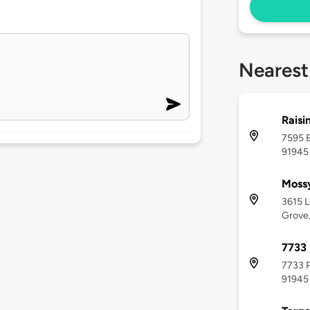
Nearest
Raisi
7595 
91945
Moss
3615 
Grove,
7733 
7733 P
91945