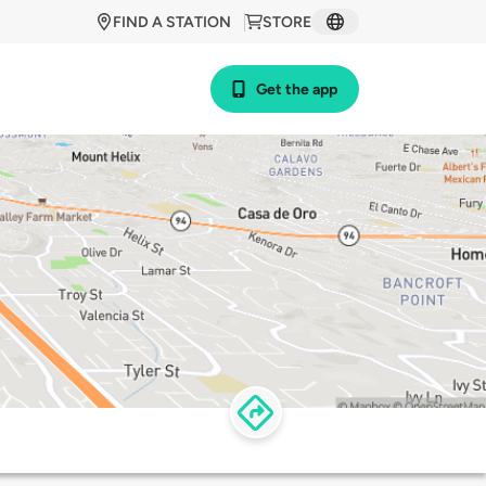
FIND A STATION
STORE
Get the app