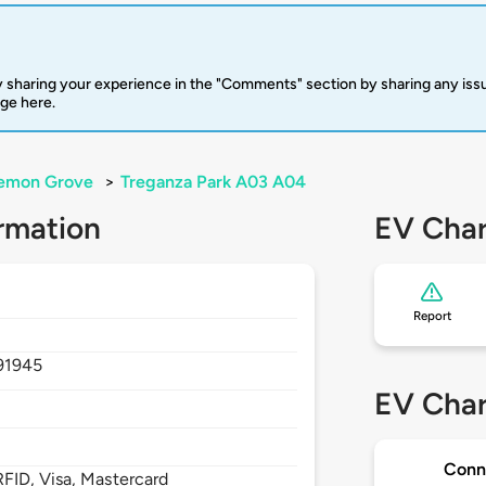
 sharing your experience in the "Comments" section by sharing any is
rge here.
emon Grove
>
Treganza Park A03 A04
rmation
EV Char
Report
91945
EV Char
Conn
FID, Visa, Mastercard