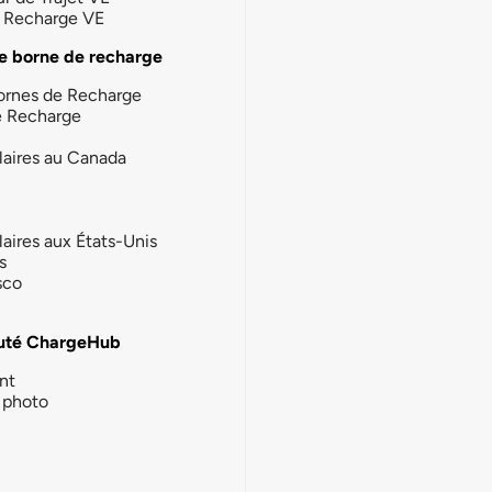
la Recharge VE
e borne de recharge
ornes de Recharge
e Recharge
laires au Canada
laires aux États-Unis
s
sco
té ChargeHub
nt
photo