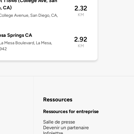
t T1846 (College Ave, San
2.32
, CA)
KM
ollege Avenue, San Diego, CA,
sa Springs CA
2.92
a Mesa Boulevard, La Mesa,
KM
1942
Ressources
Ressources for entreprise
Salle de presse
Devenir un partenaire
Infolettre