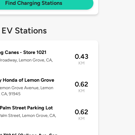
Find Charging Stations
 EV Stations
ng Canes - Store 1021
0.43
Broadway, Lemon Grove, CA,
KM
y Honda of Lemon Grove
0.62
Lemon Grove Avenue, Lemon
KM
 CA, 91945
Palm Street Parking Lot
0.62
alm Street, Lemon Grove, CA,
KM