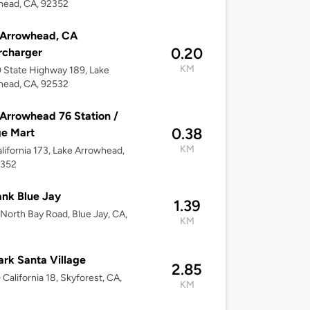
head, CA, 92352
 Arrowhead, CA
0.20
rcharger
KM
State Highway 189, Lake
head, CA, 92532
Arrowhead 76 Station /
0.38
ge Mart
KM
lifornia 173, Lake Arrowhead,
2352
nk Blue Jay
1.39
North Bay Road, Blue Jay, CA,
KM
rk Santa Village
2.85
California 18, Skyforest, CA,
KM