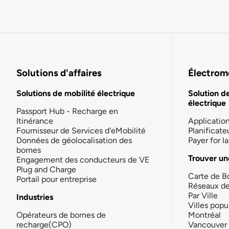
Solutions d'affaires
Électromo
Solutions de mobilité électrique
Solution d
électrique
Passport Hub - Recharge en
Itinérance
Applicatio
Fournisseur de Services d'eMobilité
Planificate
Données de géolocalisation des
Payer for 
bornes
Trouver un
Engagement des conducteurs de VE
Plug and Charge
Carte de B
Portail pour entreprise
Réseaux d
Par Ville
Industries
Villes popu
Opérateurs de bornes de
Montréal
recharge(CPO)
Vancouver