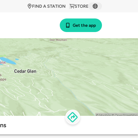
FIND A STATION
STORE
Get the app
ons