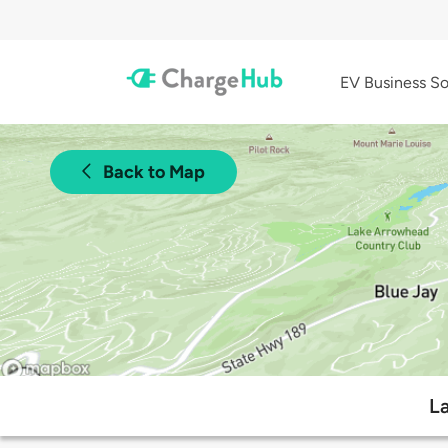
EV Business So
Back to Map
La