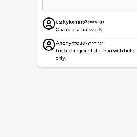
csrkykxmn5
3 years ago
Charged successfully.
Anonymous
6 years ago
Locked, required check in with hotel
only.