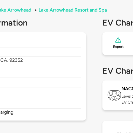
ake Arrowhead
>
Lake Arrowhead Resort and Spa
rmation
EV Char
Report
,
CA,
92352
EV Char
NAC
Level
EV Ch
arging