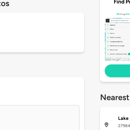
Find P
tos
Nearest
Lake 
27984 