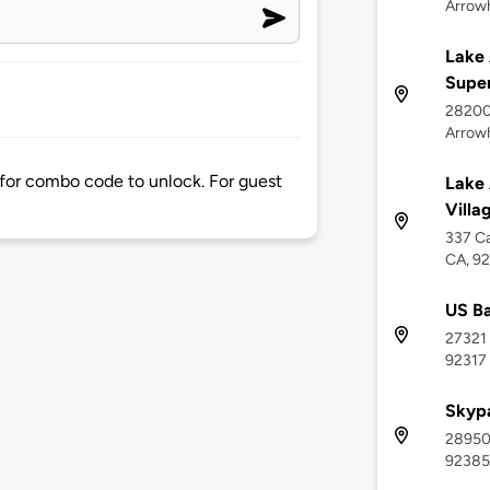
Arrow
Lake
Supe
28200 
Arrow
 for combo code to unlock. For guest
Lake 
Villa
337 Ca
CA, 9
US Ba
27321 
92317
Skypa
28950 
92385