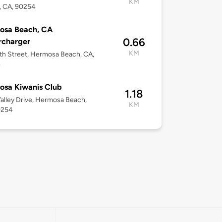
KM
, CA, 90254
osa Beach, CA
0.66
rcharger
KM
th Street, Hermosa Beach, CA,
4
osa Kiwanis Club
1.18
alley Drive, Hermosa Beach,
KM
0254