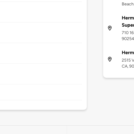
Beach
Herm
Supe
710 16
9025
Herm
2515 V
CA, 9