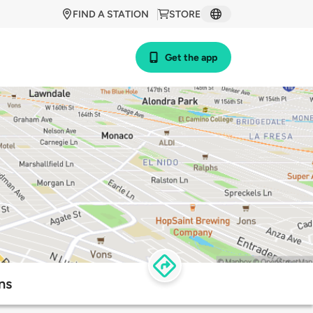
FIND A STATION
STORE
Get the app
ns