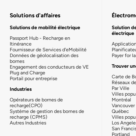
Solutions d'affaires
Électromo
Solutions de mobilité électrique
Solution d
électrique
Passport Hub - Recharge en
Itinérance
Applicatio
Fournisseur de Services d'eMobilité
Planificate
Données de géolocalisation des
Payer for 
bornes
Trouver un
Engagement des conducteurs de VE
Plug and Charge
Carte de B
Portail pour entreprise
Réseaux d
Par Ville
Industries
Villes popu
Opérateurs de bornes de
Montréal
recharge(CPO)
Vancouver
Système de gestion des bornes de
Québec
recharge (CPMS)
Villes popu
Autres Industries
Los Angele
San Franci
Portland