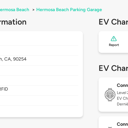
ermosa Beach
>
Hermosa Beach Parking Garage
rmation
EV Char
Report
h,
CA,
90254
EV Char
Conn
RFID
Level
EV Ch
Derniè
Conn