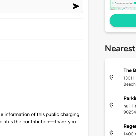
Nearest
The B
1301 
Beach
Parki
null 1
9025
e information of this public charging
ciates the contribution—thank you
Rege
1400 