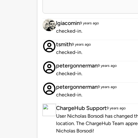
lgiacomin
9 years ago
checked-in.
tsmith
9 years ago
checked-in.
petergonnerman
9 years ago
checked-in.
petergonnerman
9 years ago
checked-in.
ChargeHub Support
9 years ago
User Nicholas Borsodi has changed th
location. The ChargeHub Team appre
Nicholas Borsodi!