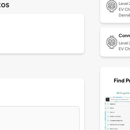
tos
Level
EV Ch
Dernièr
Conn
Level
EV Ch
Find P