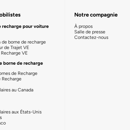
bilistes
Notre compagnie
e recharge pour voiture
À propos
Salle de presse
Contactez-nous
n de borne de recharge
ur de Trajet VE
la Recharge VE
e borne de recharge
ornes de Recharge
e Recharge
laires au Canada
laires aux États-Unis
s
sco