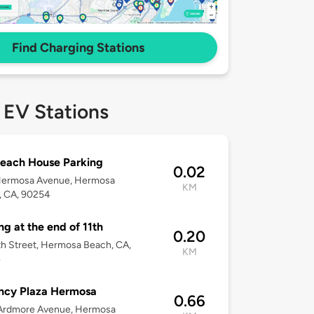
Find Charging Stations
 EV Stations
each House Parking
0.02
Hermosa Avenue, Hermosa
KM
, CA, 90254
ng at the end of 11th
0.20
1th Street, Hermosa Beach, CA,
KM
4
ncy Plaza Hermosa
0.66
Ardmore Avenue, Hermosa