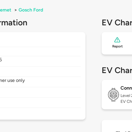
emet
>
Gosch Ford
rmation
EV Char
Report
5
EV Char
mer use only
Conn
Level
EV Ch