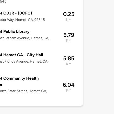
2545
t CDJR - (DCFC)
0.25
otor Way, Hemet, CA, 92545
KM
 Public Library
5.79
st Latham Avenue, Hemet, CA,
KM
of Hemet CA - City Hall
5.85
st Florida Avenue, Hemet, CA,
KM
t Community Health
6.04
er
KM
rth State Street, Hemet, CA,