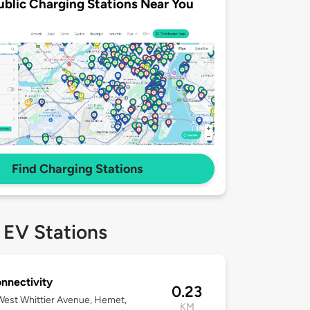
ublic Charging Stations Near You
Find Charging Stations
 EV Stations
nnectivity
0.23
est Whittier Avenue, Hemet,
KM