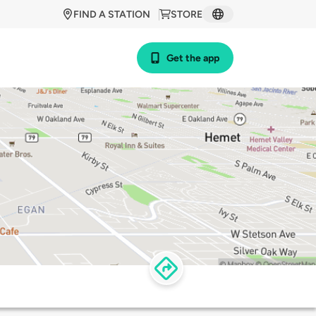
FIND A STATION
STORE
Get the app