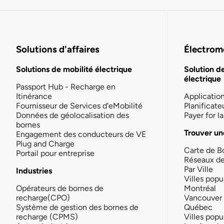
Solutions d'affaires
Électromo
Solutions de mobilité électrique
Solution d
électrique
Passport Hub - Recharge en
Itinérance
Applicatio
Fournisseur de Services d'eMobilité
Planificate
Données de géolocalisation des
Payer for 
bornes
Trouver un
Engagement des conducteurs de VE
Plug and Charge
Carte de B
Portail pour entreprise
Réseaux d
Par Ville
Industries
Villes popu
Opérateurs de bornes de
Montréal
recharge(CPO)
Vancouver
Système de gestion des bornes de
Québec
recharge (CPMS)
Villes popu