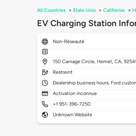
All Countries
>
États-Unis
>
Californie
>
H
EV Charging Station Info
Non-Réseauté
150
Carriage Circle,
Hemet,
CA,
9254
Restreint
Dealership business hours; Ford custo
Activation inconnue
+1 951-396-7250
Unknown Website