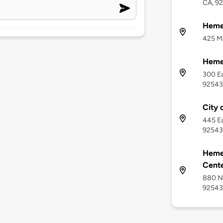
CA, 9
Heme
425 M
Hemet
300 Ea
92543
City 
445 Ea
92543
Heme
Cent
880 No
92543