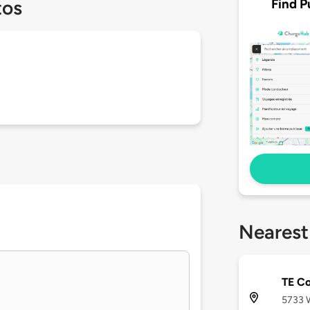
Find P
tos
Nearest
TE Co
5733 W