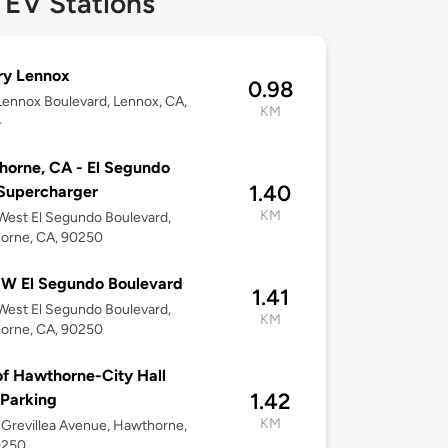
 EV Stations
ry Lennox
0.98
ennox Boulevard, Lennox, CA,
KM
4
orne, CA - El Segundo
1.40
Supercharger
KM
est El Segundo Boulevard,
orne, CA, 90250
 W El Segundo Boulevard
1.41
est El Segundo Boulevard,
KM
orne, CA, 90250
of Hawthorne-City Hall
1.42
 Parking
KM
Grevillea Avenue, Hawthorne,
0250