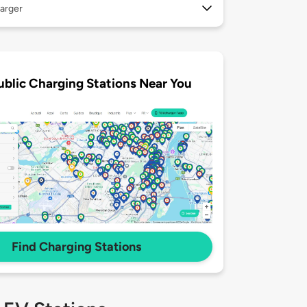
arger
ublic Charging Stations Near You
Find Charging Stations