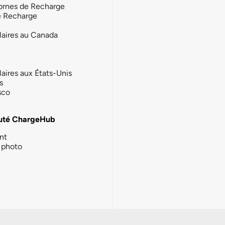
ornes de Recharge
e Recharge
laires au Canada
laires aux États-Unis
s
sco
té ChargeHub
nt
photo