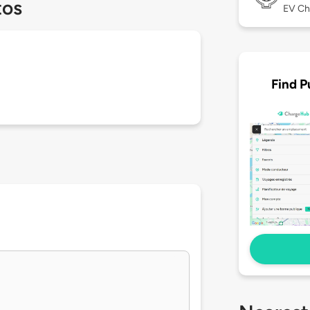
tos
EV Ch
Find P