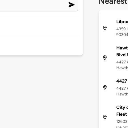
Nearest
Libra
4359 L
9030
Hawth
Blvd 
4427 W
Hawth
4427
4427 W
Hawth
City 
Fleet
12603 
CA, 9