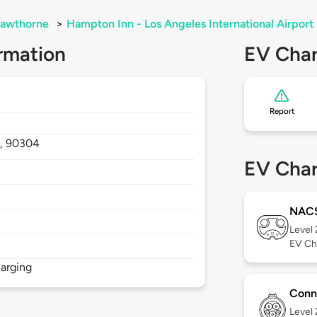
awthorne
>
Hampton Inn - Los Angeles International Airpor
rmation
EV Char
Report
,
90304
EV Char
NAC
Level
EV Ch
arging
Conn
Level