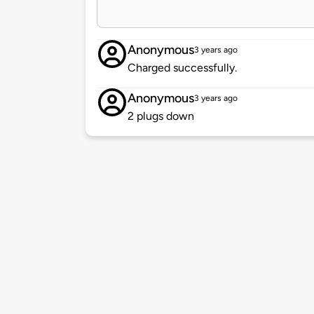
Anonymous
3 years ago
Charged successfully.
Anonymous
3 years ago
2 plugs down