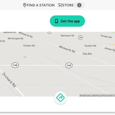
FIND A STATION
STORE
Get the app