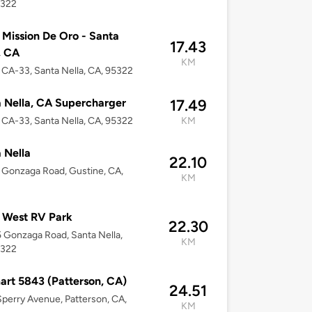
5322
 Mission De Oro - Santa
17.43
, CA
KM
CA-33, Santa Nella, CA, 95322
 Nella, CA Supercharger
17.49
CA-33, Santa Nella, CA, 95322
KM
 Nella
22.10
Gonzaga Road, Gustine, CA,
KM
 West RV Park
22.30
Gonzaga Road, Santa Nella,
KM
5322
rt 5843 (Patterson, CA)
24.51
perry Avenue, Patterson, CA,
KM