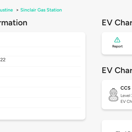
ustine
>
Sinclair Gas Station
rmation
EV Char
Report
322
EV Char
CCS
Level
EV Ch