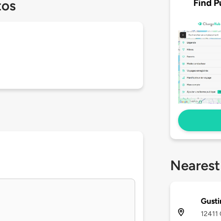
Find P
tos
Nearest
Gusti
12411 