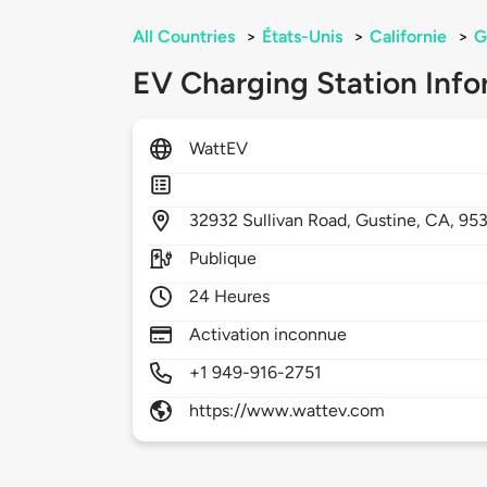
All Countries
>
États-Unis
>
Californie
>
G
EV Charging Station Info
WattEV
32932
Sullivan Road,
Gustine,
CA,
95
Publique
24 Heures
Activation inconnue
+1 949-916-2751
https://www.wattev.com