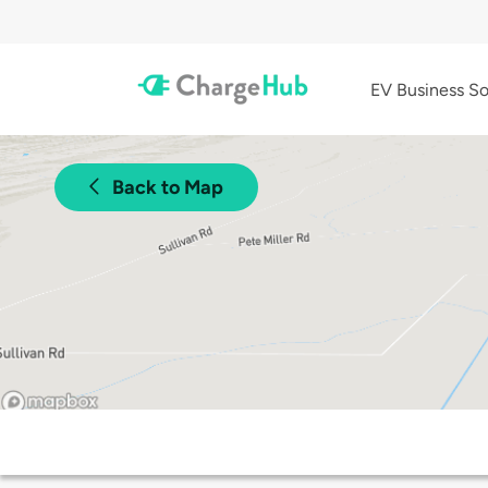
EV Business So
Back to Map