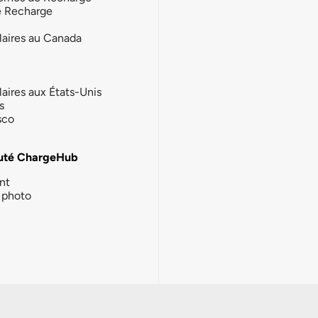
e Recharge
laires au Canada
laires aux États-Unis
s
sco
té ChargeHub
nt
photo