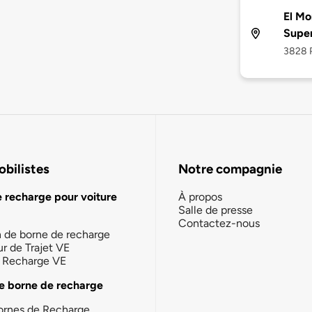
El Mo
Supe
3828 P
bilistes
Notre compagnie
e recharge pour voiture
À propos
Salle de presse
Contactez-nous
n de borne de recharge
ur de Trajet VE
la Recharge VE
e borne de recharge
ornes de Recharge