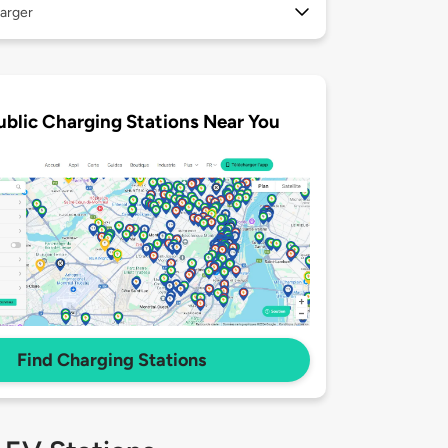
arger
ublic Charging Stations Near You
Find Charging Stations