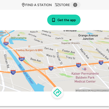
FIND A STATION
STORE
Get the app