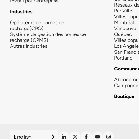
Portail pour entreprise
Réseaux d
Par Ville
Industries
Villes popu
Opérateurs de bornes de
Montréal
recharge(CPO)
Vancouver
Système de gestion des bornes de
Québec
recharge (CPMS)
Villes popu
Autres Industries
Los Angele
San Franci
Portland
Communau
Abonneme
Campagne 
Boutique
English