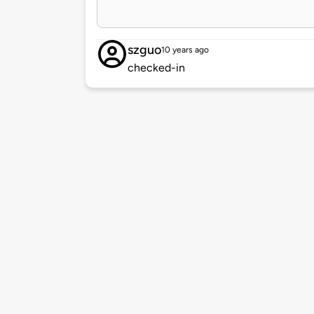
szguo
10 years ago
checked-in