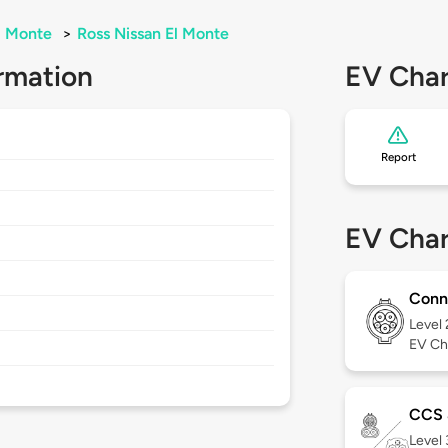
l Monte
>
Ross Nissan El Monte
rmation
EV Char
Report
EV Char
Conn
Level
EV Ch
CCS
Level