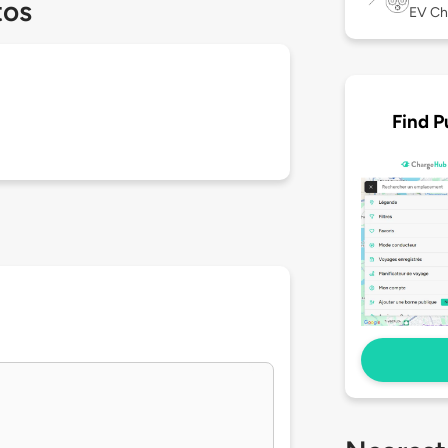
tos
EV Ch
Find P