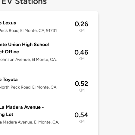
 EV Stations
o Lexus
0.26
eck Road, El Monte, CA, 91731
KM
nte Union High School
0.46
ict Office
KM
ohnson Avenue, El Monte, CA,
o Toyota
0.52
orth Peck Road, El Monte, CA,
KM
La Madera Avenue -
0.54
ng Lot
KM
a Madera Avenue, El Monte, CA,