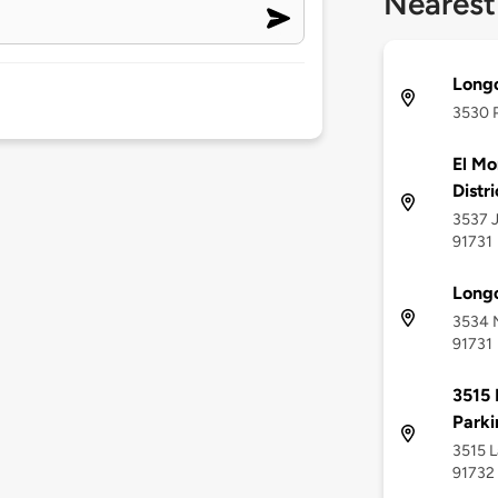
Nearest
Long
3530 P
El Mo
Distr
3537 J
91731
Long
3534 N
91731
3515 
Parki
3515 L
91732