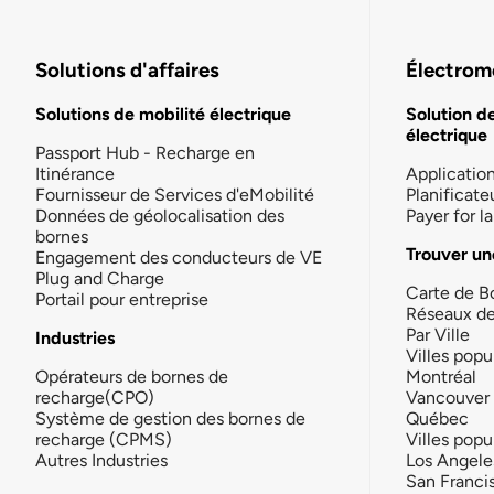
Solutions d'affaires
Électromo
Solutions de mobilité électrique
Solution d
électrique
Passport Hub - Recharge en
Itinérance
Applicatio
Fournisseur de Services d'eMobilité
Planificate
Données de géolocalisation des
Payer for 
bornes
Trouver un
Engagement des conducteurs de VE
Plug and Charge
Carte de B
Portail pour entreprise
Réseaux d
Par Ville
Industries
Villes popu
Opérateurs de bornes de
Montréal
recharge(CPO)
Vancouver
Système de gestion des bornes de
Québec
recharge (CPMS)
Villes popu
Autres Industries
Los Angele
San Franci