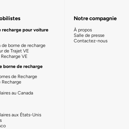
bilistes
Notre compagnie
e recharge pour voiture
À propos
Salle de presse
Contactez-nous
n de borne de recharge
ur de Trajet VE
la Recharge VE
e borne de recharge
ornes de Recharge
e Recharge
laires au Canada
laires aux États-Unis
s
sco