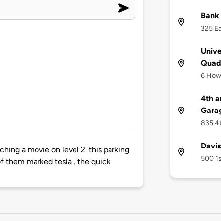
Bank 
325 Ea
Unive
Quad 
6 Howa
4th a
Gara
835 4t
Davi
hing a movie on level 2. this parking
500 1s
of them marked tesla , the quick