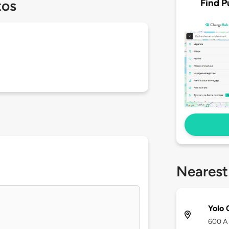
Find P
tos
Nearest
Yolo 
600 A 