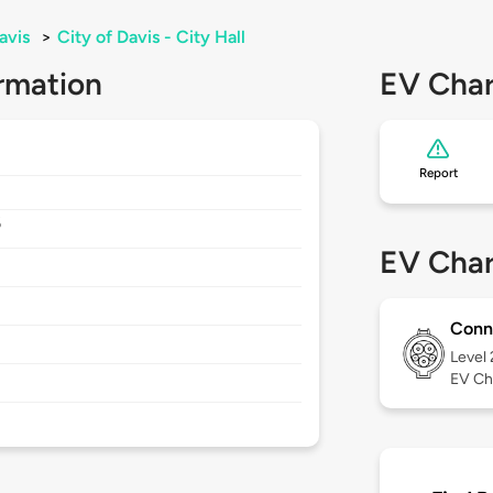
avis
>
City of Davis - City Hall
rmation
EV Char
Report
6
EV Char
Conn
Level
EV Ch