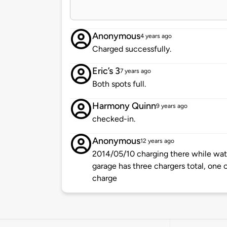
Anonymous
4 years ago
Charged successfully.
Eric’s 3
7 years ago
Both spots full.
Harmony Quinn
9 years ago
checked-in.
Anonymous
12 years ago
2014/05/10 charging there while watc
garage has three chargers total, one 
charge