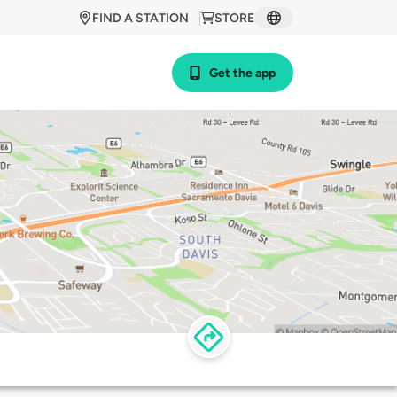
FIND A STATION
STORE
Get the app