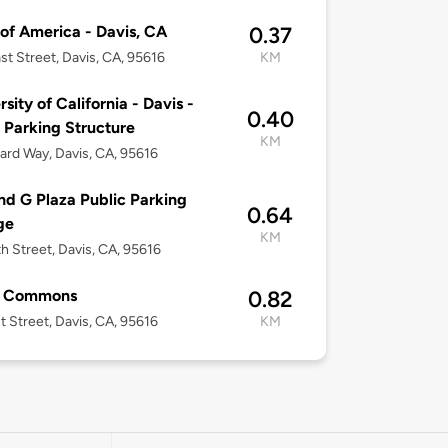
of America - Davis, CA
0.37
st Street, Davis, CA, 95616
KM
rsity of California - Davis -
0.40
Parking Structure
KM
rd Way, Davis, CA, 95616
nd G Plaza Public Parking
0.64
ge
KM
h Street, Davis, CA, 95616
s Commons
0.82
t Street, Davis, CA, 95616
KM