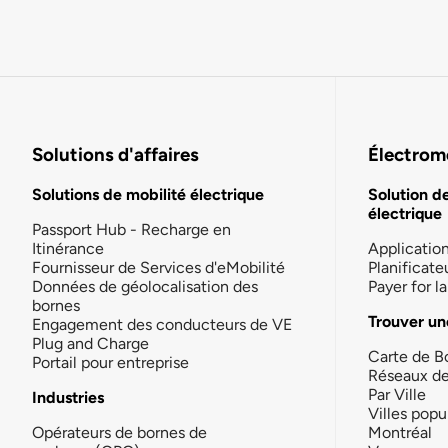
Solutions d'affaires
Électromo
Solutions de mobilité électrique
Solution d
électrique
Passport Hub - Recharge en
Itinérance
Applicatio
Fournisseur de Services d'eMobilité
Planificate
Données de géolocalisation des
Payer for 
bornes
Trouver un
Engagement des conducteurs de VE
Plug and Charge
Carte de B
Portail pour entreprise
Réseaux d
Par Ville
Industries
Villes popu
Opérateurs de bornes de
Montréal