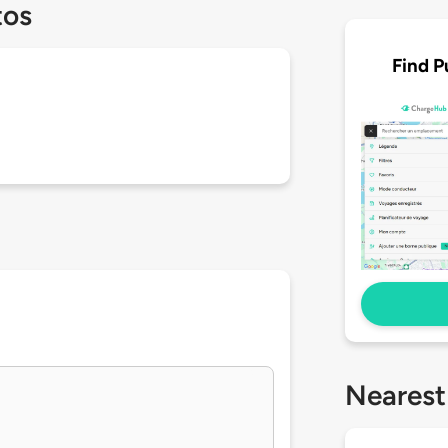
tos
Find P
Nearest