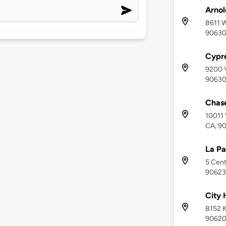
Arnol
8611 W
9063
Cypre
9200 V
9063
Chas
10011 
CA, 9
La Pa
5 Cent
90623
City 
8152 K
9062