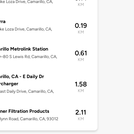
ke Loza Drive, Camarillo, CA,
KM
rra
0.19
ke Loza Drive, Camarillo, CA,
KM
illo Metrolink Station
0.61
0–80 S Lewis Rd, Camarillo, CA,
KM
illo, CA - E Daily Dr
1.58
rcharger
KM
ast Daily Drive, Camarillo, CA,
ner Filtration Products
2.11
lynn Road, Camarillo, CA, 93012
KM