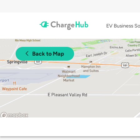
EV Business So
Back to Map