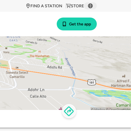
FIND A STATION
STORE
Get the app