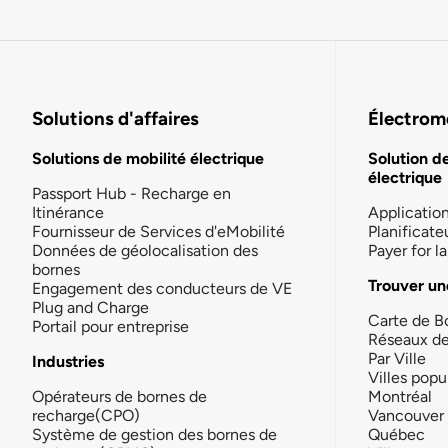
Solutions d'affaires
Électromo
Solutions de mobilité électrique
Solution d
électrique
Passport Hub - Recharge en
Itinérance
Applicatio
Fournisseur de Services d'eMobilité
Planificate
Données de géolocalisation des
Payer for 
bornes
Trouver un
Engagement des conducteurs de VE
Plug and Charge
Carte de B
Portail pour entreprise
Réseaux d
Par Ville
Industries
Villes popu
Opérateurs de bornes de
Montréal
recharge(CPO)
Vancouver
Système de gestion des bornes de
Québec