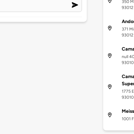
350 Mi
93012
Ando
371 Mi
93012
Camar
null 4
93010
Camar
Supe
1775 E
93010
Meiss
1001 F