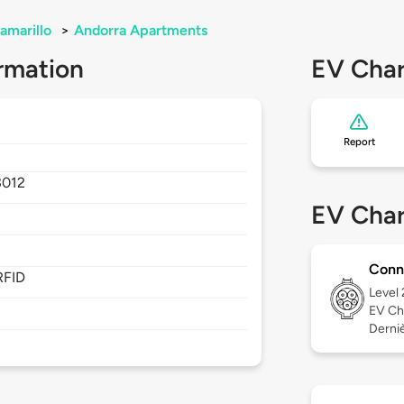
amarillo
>
Andorra Apartments
rmation
EV Char
Report
3012
EV Char
Conn
RFID
Level
EV Ch
Dernièr