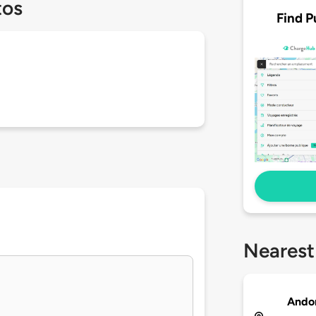
tos
Find P
Nearest
Ando