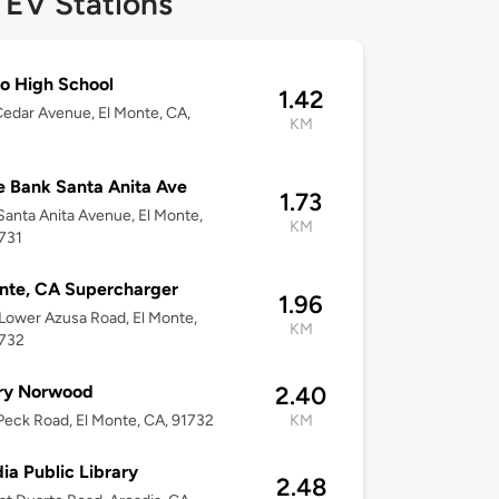
 EV Stations
o High School
1.42
edar Avenue, El Monte, CA,
KM
 Bank Santa Anita Ave
1.73
anta Anita Avenue, El Monte,
KM
731
nte, CA Supercharger
1.96
Lower Azusa Road, El Monte,
KM
1732
ary Norwood
2.40
eck Road, El Monte, CA, 91732
KM
ia Public Library
2.48