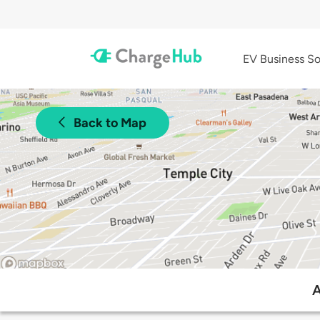
EV Business So
Back to Map
A