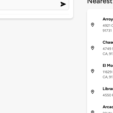
Nearest
Arroy
4921 C
91731
Chase
4749 S
CA, 91
El Mo
11629 
CA, 9
Libr
4550 P
Arcad