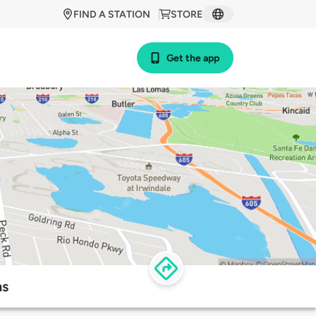
FIND A STATION
STORE
Get the app
ns