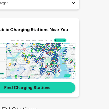
arger
ublic Charging Stations Near You
Find Charging Stations