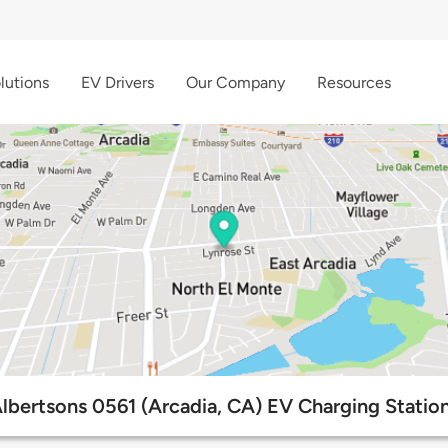
lutions
EV Drivers
Our Company
Resources
lbertsons 0561 (Arcadia, CA) EV Charging Statio