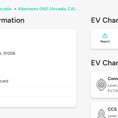
rcadia
>
Albertsons 0561 (Arcadia, CA)
rmation
EV Char
Report
A,
91006
EV Char
Conn
rcard
Level
EV Ch
CCS
Level