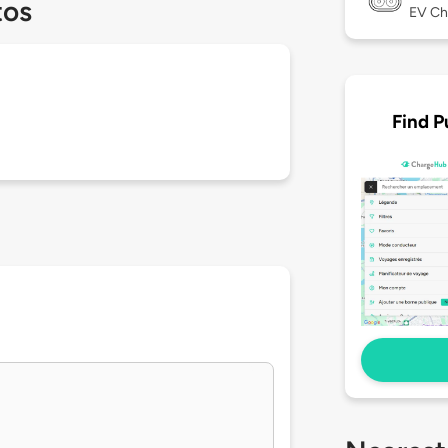
tos
EV Ch
Find P