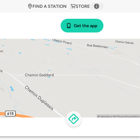
FIND A STATION
STORE
Get the app