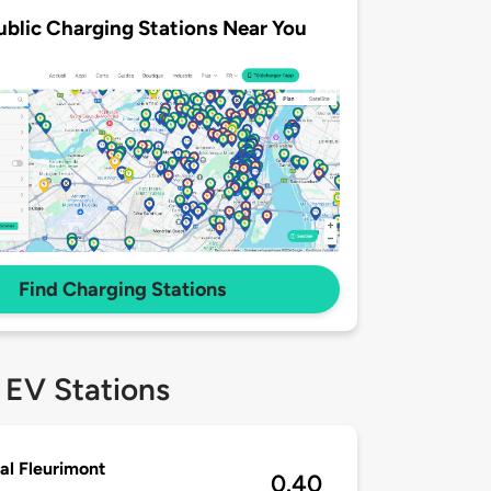
ublic Charging Stations Near You
Find Charging Stations
 EV Stations
al Fleurimont
0.40