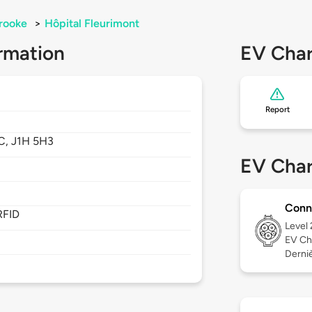
rooke
>
Hôpital Fleurimont
rmation
EV Char
Report
C,
J1H 5H3
EV Char
Conn
RFID
Level
EV Ch
Derniè