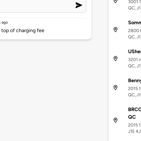
3001 1
QC, J
Somme
 ago
 top of charging fee
2800 R
QC, J
UShe
3201 r
QC, J
Benny
2015 1
QC, J1
BRCC 
QC
2015 1
J1E 4J