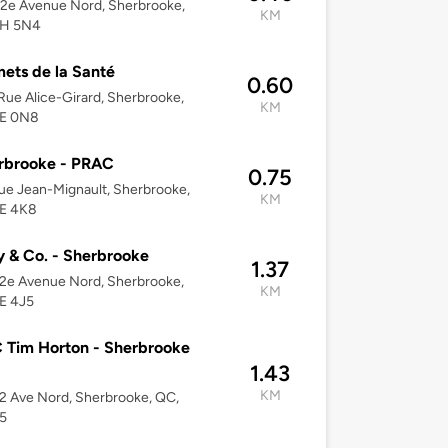
2e Avenue Nord, Sherbrooke,
KM
1H 5N4
ts de la Santé
0.60
ue Alice-Girard, Sherbrooke,
KM
1E 0N8
rbrooke - PRAC
0.75
ue Jean-Mignault, Sherbrooke,
KM
1E 4K8
 & Co. - Sherbrooke
1.37
2e Avenue Nord, Sherbrooke,
KM
E 4J5
Tim Horton - Sherbrooke
1.43
KM
2 Ave Nord, Sherbrooke, QC,
5