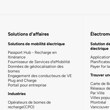
Solutions d'affaires
Électromo
Solutions de mobilité électrique
Solution d
électrique
Passport Hub - Recharge en
Itinérance
Applicatio
Fournisseur de Services d'eMobilité
Planificate
Données de géolocalisation des
Payer for 
bornes
Trouver un
Engagement des conducteurs de VE
Plug and Charge
Carte de B
Portail pour entreprise
Réseaux d
Par Ville
Industries
Villes popu
Opérateurs de bornes de
Montréal
recharge(CPO)
Vancouver