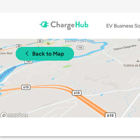
EV Business So
Back to Map