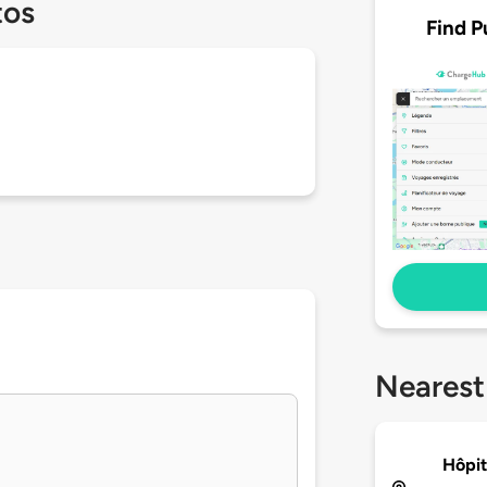
tos
Find P
Nearest
Hôpit