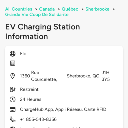
All Countries
>
Canada
>
Québec
>
Sherbrooke
>
Grande Vie Coop De Solidarite
EV Charging Station
Information
Flo
Rue
J1H
1360
Sherbrooke,
QC,
Courcelette,
3Y5
Restreint
24 Heures
ChargeHub App, Appli Réseau, Carte RFID
+1 855-543-8356