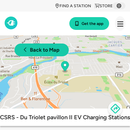
FIND A STATION
STORE
Get the app
Back to Map
CSRS - Du Triolet pavillon II EV Charging Stations