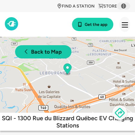
FIND A STATION
STORE
Get the app
Back to Map
SQI - 1300 Rue du Blizzard Québec EV Charging
Stations