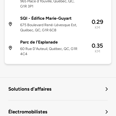
965 Place d Youville, Québec, QC,
G1R 3P1
SQI - Édifice Marie-Guyart
0.29
675 Boulevard René-Lévesque Est,
KM
Québec, QC, G1R 6C8
Parc de l'Esplanade
0.35
60 Rue D'Auteuil, Québec, QC, G1R
KM
4C4
Solutions d'affaires
Électromobilistes