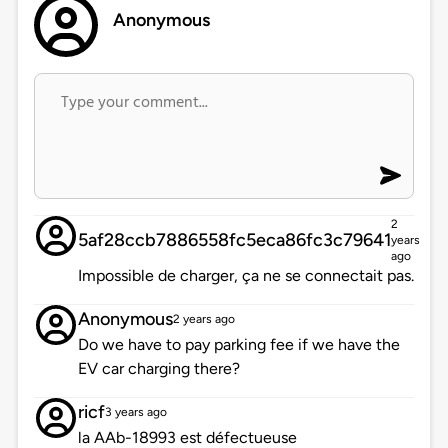
Anonymous
2
5af28ccb7886558fc5eca86fc3c79641
years
ago
Impossible de charger, ça ne se connectait pas.
Anonymous
2 years ago
Do we have to pay parking fee if we have the
EV car charging there?
ricf
3 years ago
la AAb-18993 est défectueuse