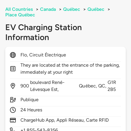
All Countries
>
Canada
>
Québec
>
Québec
>
Place Québec
EV Charging Station
Information
Flo, Circuit Électrique
They are located at the entrance of the parking,
immediately at your right
boulevard René-
G1R
900
Québec,
QC,
Lévesque Est,
2B5
Publique
24 Heures
ChargeHub App, Appli Réseau, Carte RFID
+1 855-543-8356