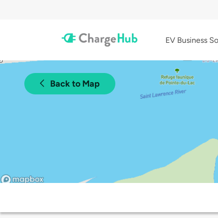
EV Business So
Back to Map