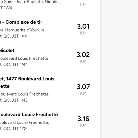
ue Saint-Jean-Baptiste, Nicolet,
KM
3T 1W4
- Complexe de tir
3.01
e Marguerite d'Youville,
KM
t, QC, J3T 1X4
icolet
3.02
oulevard Louis Fréchette,
KM
t, QC, J3T 1M4
et, 1477 Boulevard Louis
3.07
ette
KM
oulevard Louis Fréchette,
t, QC, J3T 1M3
oulevard Louis-Fréchette
3.16
ulevard Louis-Fréchette,
KM
t, QC, J3T 1Y2