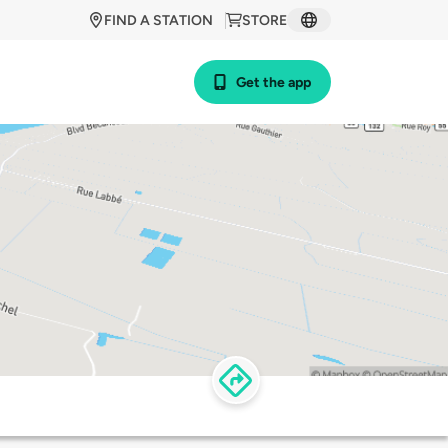
FIND A STATION
STORE
Get the app