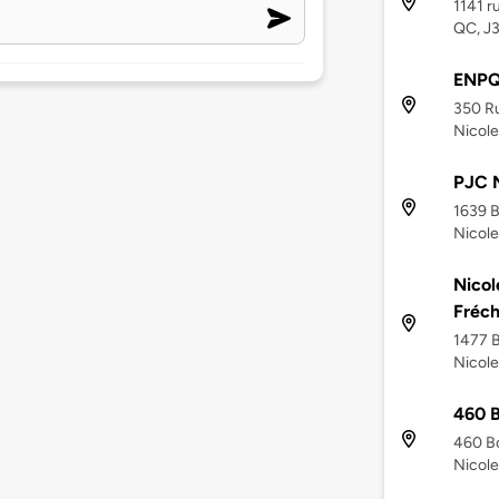
1141 r
QC, J
ENPQ 
350 Ru
Nicole
PJC N
1639 B
Nicole
Nicol
Fréch
1477 B
Nicole
460 B
460 Bo
Nicole