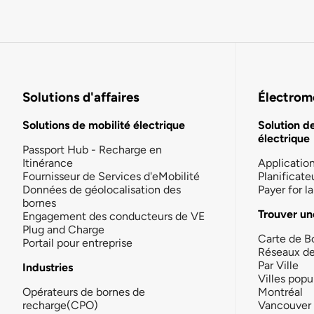
Solutions d'affaires
Électromo
Solutions de mobilité électrique
Solution d
électrique
Passport Hub - Recharge en
Itinérance
Applicatio
Fournisseur de Services d'eMobilité
Planificate
Données de géolocalisation des
Payer for 
bornes
Trouver un
Engagement des conducteurs de VE
Plug and Charge
Carte de B
Portail pour entreprise
Réseaux d
Par Ville
Industries
Villes popu
Opérateurs de bornes de
Montréal
recharge(CPO)
Vancouver