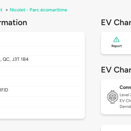
et
>
Nicolet - Parc écomaritime
rmation
EV Char
Report
t,
QC,
J3T 1B4
EV Char
Conn
RFID
Level
EV Ch
Derniè