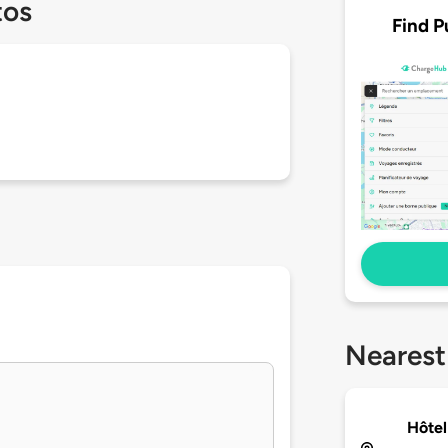
tos
Find P
Nearest
Hôtel