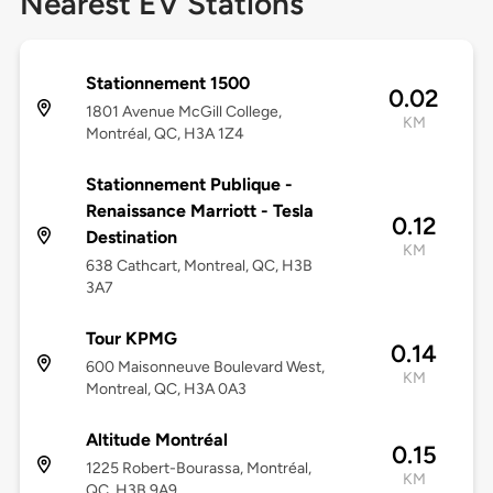
Nearest EV Stations
Stationnement 1500
0.02
1801 Avenue McGill College,
KM
Montréal, QC, H3A 1Z4
Stationnement Publique -
Renaissance Marriott - Tesla
0.12
Destination
KM
638 Cathcart, Montreal, QC, H3B
3A7
Tour KPMG
0.14
600 Maisonneuve Boulevard West,
KM
Montreal, QC, H3A 0A3
Altitude Montréal
0.15
1225 Robert-Bourassa, Montréal,
KM
QC, H3B 9A9