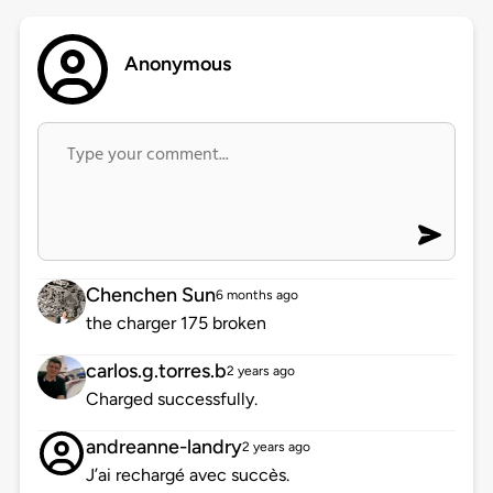
Anonymous
Chenchen Sun
6 months ago
the charger 175 broken
carlos.g.torres.b
2 years ago
Charged successfully.
andreanne-landry
2 years ago
J’ai rechargé avec succès.