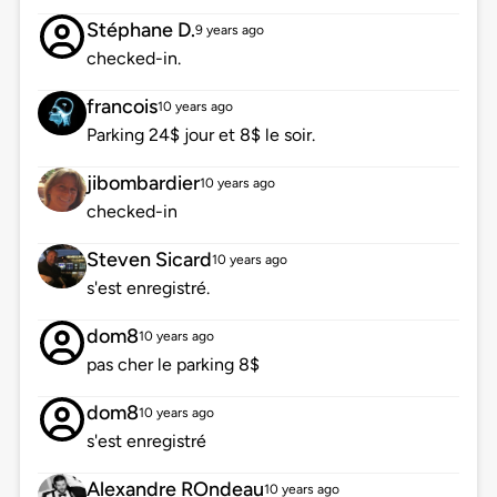
Stéphane D.
9 years ago
checked-in.
francois
10 years ago
Parking 24$ jour et 8$ le soir.
jibombardier
10 years ago
checked-in
Steven Sicard
10 years ago
s'est enregistré.
dom8
10 years ago
pas cher le parking 8$
dom8
10 years ago
s'est enregistré
Alexandre ROndeau
10 years ago