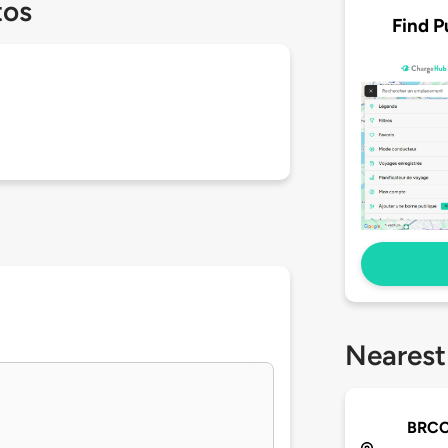
tos
Find P
Nearest
BRCC 