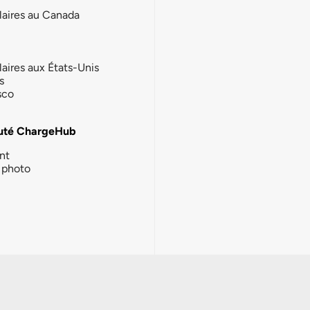
laires au Canada
laires aux États-Unis
s
sco
té ChargeHub
nt
photo