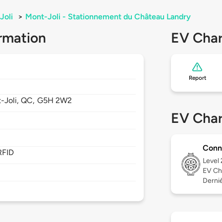
Joli
>
Mont-Joli - Stationnement du Château Landry
rmation
EV Char
Report
-Joli,
QC,
G5H 2W2
EV Char
Conn
RFID
Level
EV Ch
Dernièr