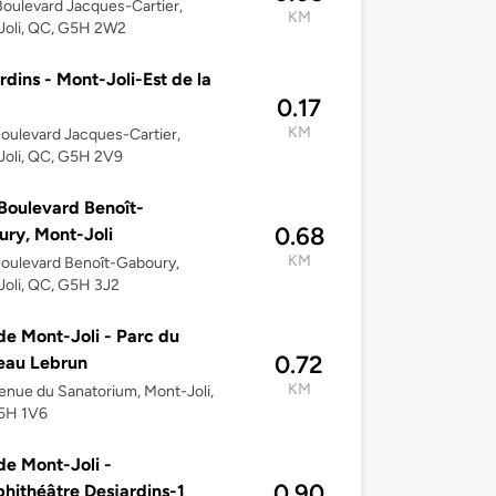
oulevard Jacques-Cartier,
KM
Joli, QC, G5H 2W2
rdins - Mont-Joli-Est de la
0.17
KM
oulevard Jacques-Cartier,
Joli, QC, G5H 2V9
Boulevard Benoît-
0.68
ry, Mont-Joli
KM
oulevard Benoît-Gaboury,
oli, QC, G5H 3J2
 de Mont-Joli - Parc du
0.72
eau Lebrun
KM
enue du Sanatorium, Mont-Joli,
5H 1V6
 de Mont-Joli -
0.90
hithéâtre Desjardins-1