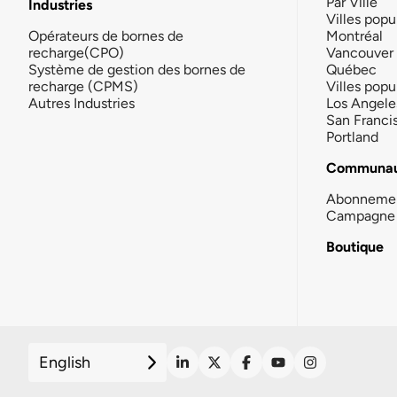
Par Ville
Industries
Villes popu
Opérateurs de bornes de
Montréal
recharge(CPO)
Vancouver
Système de gestion des bornes de
Québec
recharge (CPMS)
Villes popu
Autres Industries
Los Angele
San Franci
Portland
Communau
Abonneme
Campagne 
Boutique
English