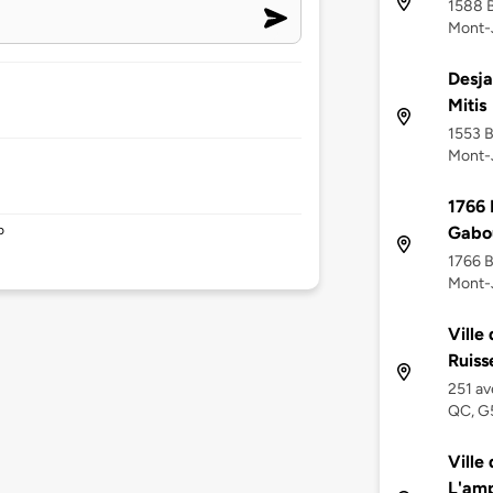
1588 B
Mont-
Desja
Mitis
1553 B
Mont-
1766 
Gabou
o
1766 B
Mont-J
Ville
Ruiss
251 av
QC, G
Ville
L'amp