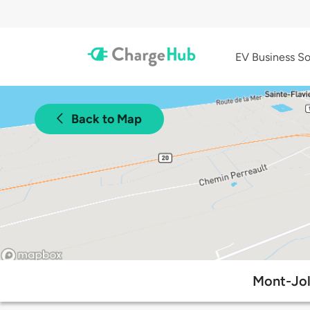
EV Business So
Back to Map
Mont-Jol