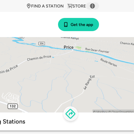
FIND A STATION
STORE
Get the app
 Stations