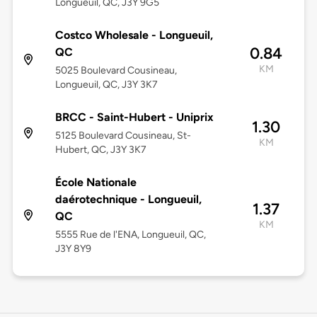
Longueuil, QC, J3Y 9G5
Costco Wholesale - Longueuil,
0.84
QC
KM
5025 Boulevard Cousineau,
Longueuil, QC, J3Y 3K7
BRCC - Saint-Hubert - Uniprix
1.30
5125 Boulevard Cousineau, St-
KM
Hubert, QC, J3Y 3K7
École Nationale
daérotechnique - Longueuil,
1.37
QC
KM
5555 Rue de l'ENA, Longueuil, QC,
J3Y 8Y9