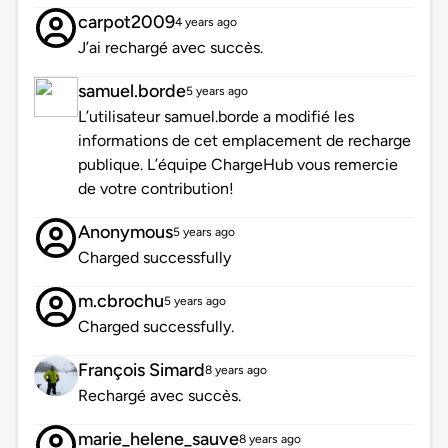
carpot2009
4 years ago
J’ai rechargé avec succès.
samuel.borde
5 years ago
L’utilisateur samuel.borde a modifié les
informations de cet emplacement de recharge
publique. L’équipe ChargeHub vous remercie
de votre contribution!
Anonymous
5 years ago
Charged successfully
m.cbrochu
5 years ago
Charged successfully.
François Simard
8 years ago
Rechargé avec succès.
marie_helene_sauve
8 years ago