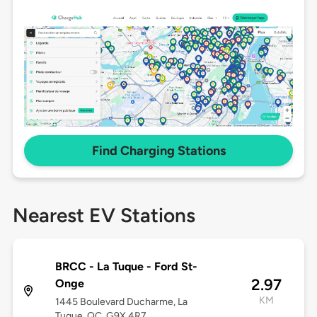
Find Charging Stations
Nearest EV Stations
BRCC - La Tuque - Ford St-
2.97
Onge
KM
1445 Boulevard Ducharme, La
Tuque, QC, G9X 4R7