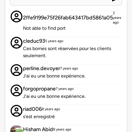
2
2ffe9199e75f26fab643417bd5861a05
years
ago
Not able to find port
cleduc93
5 years ago
Ces bornes sont réservées pour les clients
seulement.
perline.devoyer
7 years ago
J'ai eu une bonne expérience.
forgopropane
7 years ago
J'ai eu une bonne expérience.
riad006
8 years ago
s'est enregistré
Hisham Abid
8 years ago