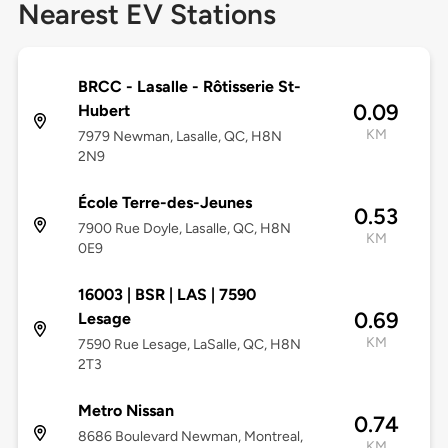
Nearest EV Stations
BRCC - Lasalle - Rôtisserie St-
0.09
Hubert
KM
7979 Newman, Lasalle, QC, H8N
2N9
École Terre-des-Jeunes
0.53
7900 Rue Doyle, Lasalle, QC, H8N
KM
0E9
16003 | BSR | LAS | 7590
0.69
Lesage
KM
7590 Rue Lesage, LaSalle, QC, H8N
2T3
Metro Nissan
0.74
8686 Boulevard Newman, Montreal,
KM