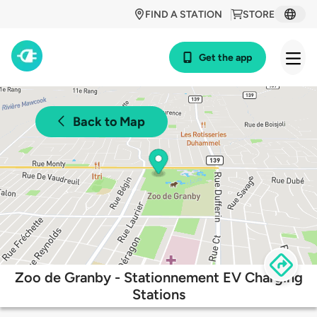
FIND A STATION
STORE
Get the app
Back to Map
Zoo de Granby - Stationnement EV Charging
Stations