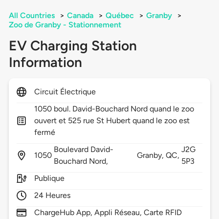
All Countries
>
Canada
>
Québec
>
Granby
>
Zoo de Granby - Stationnement
EV Charging Station
Information
Circuit Électrique
1050 boul. David-Bouchard Nord quand le zoo
ouvert et 525 rue St Hubert quand le zoo est
fermé
Boulevard David-
J2G
1050
Granby,
QC,
Bouchard Nord,
5P3
Publique
24 Heures
ChargeHub App, Appli Réseau, Carte RFID