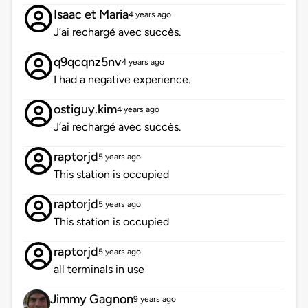
Isaac et Maria
4 years ago
J’ai rechargé avec succès.
q9qcqnz5nv
4 years ago
I had a negative experience.
ostiguy.kim
4 years ago
J’ai rechargé avec succès.
raptorjd
5 years ago
This station is occupied
raptorjd
5 years ago
This station is occupied
raptorjd
5 years ago
all terminals in use
Jimmy Gagnon
9 years ago