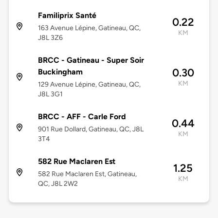
Familiprix Santé
0.22
163 Avenue Lépine, Gatineau, QC,
KM
J8L 3Z6
BRCC - Gatineau - Super Soir
0.30
Buckingham
KM
129 Avenue Lépine, Gatineau, QC,
J8L 3G1
BRCC - AFF - Carle Ford
0.44
901 Rue Dollard, Gatineau, QC, J8L
KM
3T4
582 Rue Maclaren Est
1.25
582 Rue Maclaren Est, Gatineau,
KM
QC, J8L 2W2