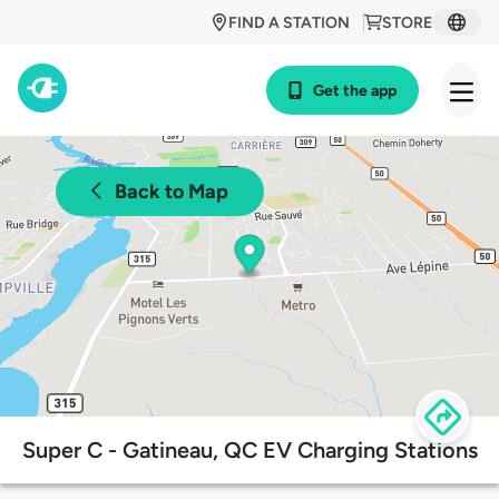
FIND A STATION
STORE
Get the app
Back to Map
Super C - Gatineau, QC EV Charging Stations