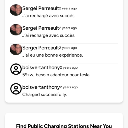
Sergei Perreault
2 years ago
J’ai rechargé avec succès.
Sergei Perreault
2 years ago
J’ai rechargé avec succès.
Sergei Perreault
2 years ago
J'ai eu une bonne expérience.
boisvertanthony
2 years ago
59kw, besoin adapteur pour tesla
boisvertanthony
2 years ago
Charged successfully.
Find Public Charging Stations Near You