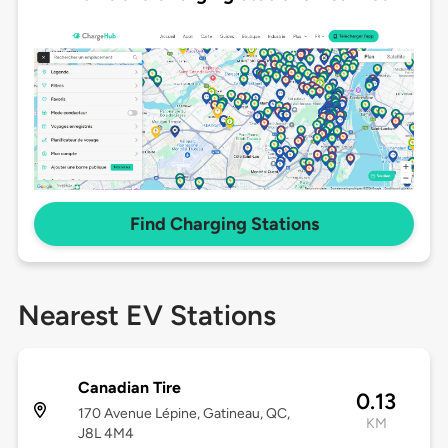
Find Charging Stations
Nearest EV Stations
Canadian Tire
0.13
170 Avenue Lépine, Gatineau, QC,
KM
J8L 4M4