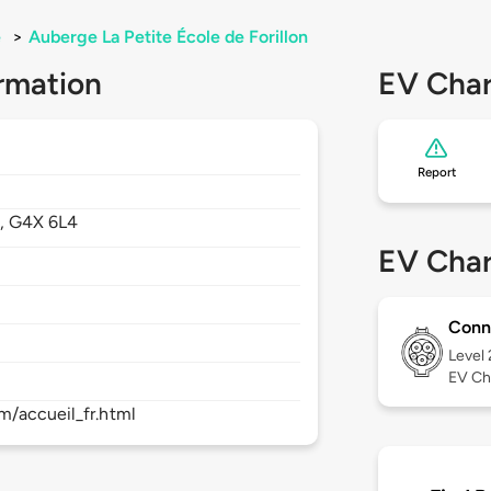
é
>
Auberge La Petite École de Forillon
rmation
EV Char
Report
,
G4X 6L4
EV Char
Conn
Level
EV Ch
m/accueil_fr.html