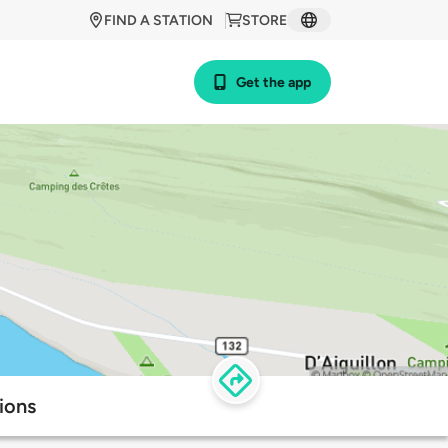
FIND A STATION
STORE
Get the app
ions