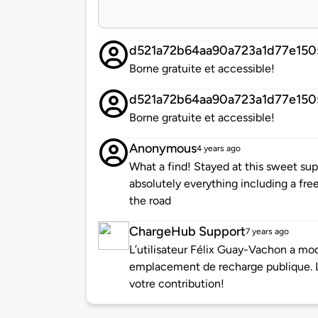
d521a72b64aa90a723a1d77e150
Borne gratuite et accessible!
d521a72b64aa90a723a1d77e150
Borne gratuite et accessible!
Anonymous
4 years ago
What a find! Stayed at this sweet sup
absolutely everything including a fre
the road
ChargeHub Support
7 years ago
L’utilisateur Félix Guay-Vachon a mod
emplacement de recharge publique. 
votre contribution!