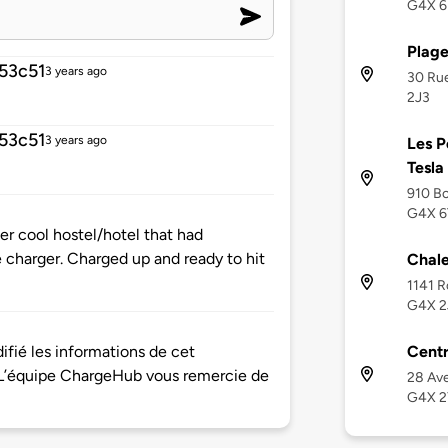
G4X 6
Plag
53c51
3 years ago
30 Rue
2J3
53c51
3 years ago
Les P
Tesla
910 Bo
G4X 6
er cool hostel/hotel that had
e charger. Charged up and ready to hit
Chale
1141 R
G4X 2
Cent
ifié les informations de cet
L’équipe ChargeHub vous remercie de
28 Ave
G4X 2