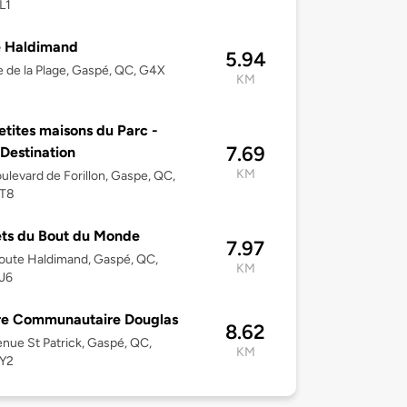
L1
e Haldimand
5.94
 de la Plage, Gaspé, QC, G4X
KM
etites maisons du Parc -
7.69
 Destination
KM
ulevard de Forillon, Gaspe, QC,
T8
ts du Bout du Monde
7.97
oute Haldimand, Gaspé, QC,
KM
J6
re Communautaire Douglas
8.62
nue St Patrick, Gaspé, QC,
KM
Y2