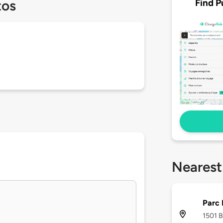
Find P
tos
Nearest
Parc 
1501 B