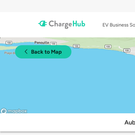
EV Business So
Back to Map
Aub