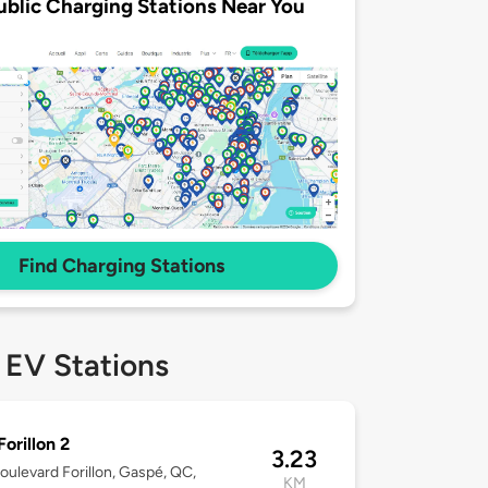
ublic Charging Stations Near You
Find Charging Stations
 EV Stations
Forillon 2
3.23
oulevard Forillon, Gaspé, QC,
KM