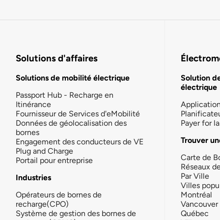
Solutions d'affaires
Électromo
Solutions de mobilité électrique
Solution d
électrique
Passport Hub - Recharge en
Itinérance
Applicatio
Fournisseur de Services d'eMobilité
Planificate
Données de géolocalisation des
Payer for 
bornes
Trouver un
Engagement des conducteurs de VE
Plug and Charge
Carte de B
Portail pour entreprise
Réseaux d
Par Ville
Industries
Villes popu
Opérateurs de bornes de
Montréal
recharge(CPO)
Vancouver
Système de gestion des bornes de
Québec