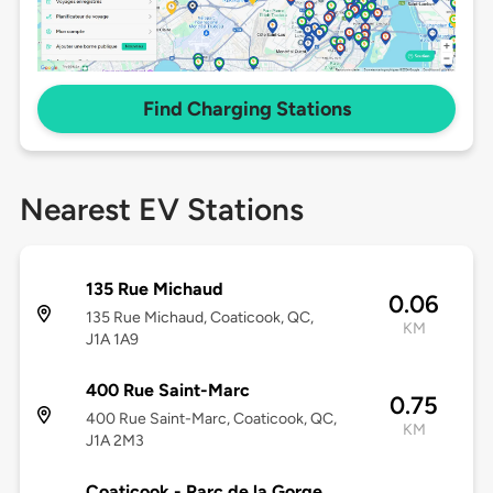
Find Charging Stations
Nearest EV Stations
135 Rue Michaud
0.06
135 Rue Michaud, Coaticook, QC,
KM
J1A 1A9
400 Rue Saint-Marc
0.75
400 Rue Saint-Marc, Coaticook, QC,
KM
J1A 2M3
Coaticook - Parc de la Gorge