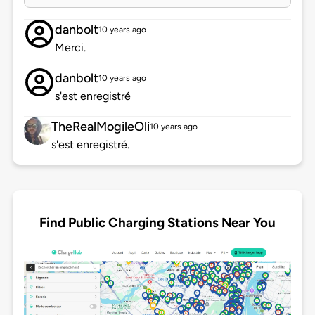
danbolt
10 years ago
Merci.
danbolt
10 years ago
s'est enregistré
TheRealMogileOli
10 years ago
s'est enregistré.
Find Public Charging Stations Near You