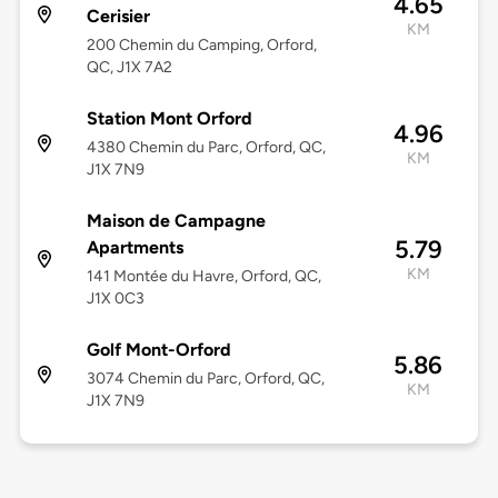
4.65
Cerisier
KM
200 Chemin du Camping, Orford,
QC, J1X 7A2
Station Mont Orford
4.96
4380 Chemin du Parc, Orford, QC,
KM
J1X 7N9
Maison de Campagne
5.79
Apartments
KM
141 Montée du Havre, Orford, QC,
J1X 0C3
Golf Mont-Orford
5.86
3074 Chemin du Parc, Orford, QC,
KM
J1X 7N9