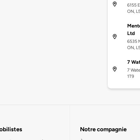
6155 E
ON, L
Mente
Ltd
6535 M
ON, L
7 Wat
7 Wate
1T9
bilistes
Notre compagnie