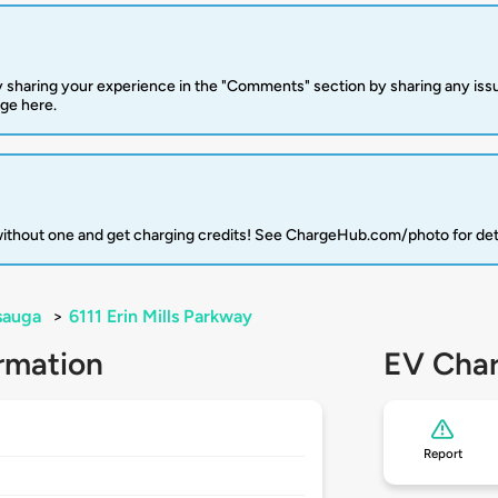
 sharing your experience in the "Comments" section by sharing any is
rge here.
 without one and get charging credits! See ChargeHub.com/photo for det
sauga
>
6111 Erin Mills Parkway
rmation
EV Char
Report