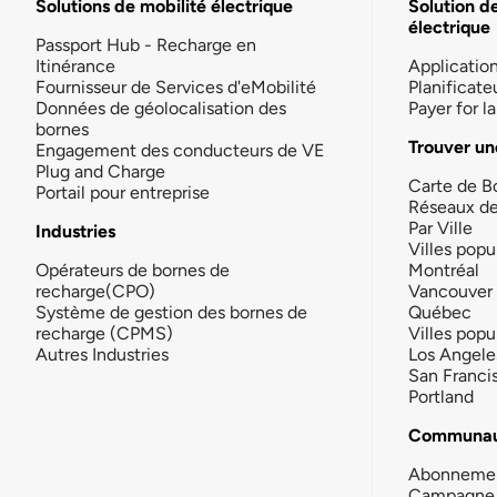
Solutions de mobilité électrique
Solution d
électrique
Passport Hub - Recharge en
Itinérance
Applicatio
Fournisseur de Services d'eMobilité
Planificate
Données de géolocalisation des
Payer for 
bornes
Trouver un
Engagement des conducteurs de VE
Plug and Charge
Carte de B
Portail pour entreprise
Réseaux d
Par Ville
Industries
Villes popu
Opérateurs de bornes de
Montréal
recharge(CPO)
Vancouver
Système de gestion des bornes de
Québec
recharge (CPMS)
Villes popu
Autres Industries
Los Angele
San Franci
Portland
Communau
Abonneme
Campagne 