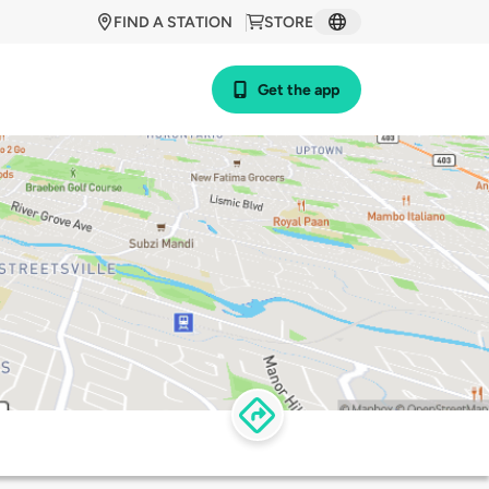
FIND A STATION
STORE
Get the app