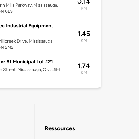
0.14
rin Mills Parkway, Mississauga,
KM
5N 0E9
c Industrial Equipment
1.46
KM
illcreek Drive, Mississauga,
5N 2M2
er St Municipal Lot #21
1.74
r Street, Mississauga, ON, L5M
KM
Ressources