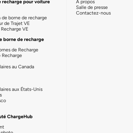
e recharge pour voiture
À propos
Salle de presse
Contactez-nous
n de borne de recharge
ur de Trajet VE
la Recharge VE
e borne de recharge
ornes de Recharge
e Recharge
laires au Canada
laires aux États-Unis
s
sco
té ChargeHub
nt
photo