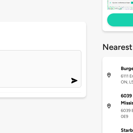
Nearest
Burge
6111 E
ON, L
6039 
Missi
6039 E
0E9
Star