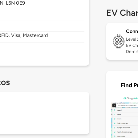
N,
L5N 0E9
EV Char
Conn
FID, Visa, Mastercard
Level
EV Ch
Derniè
tos
Find P