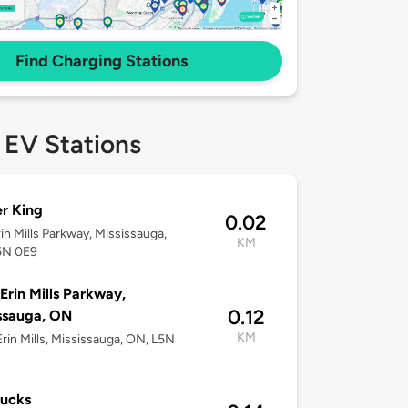
Find Charging Stations
 EV Stations
r King
0.02
rin Mills Parkway, Mississauga,
KM
5N 0E9
Erin Mills Parkway,
0.12
ssauga, ON
KM
rin Mills, Mississauga, ON, L5N
bucks