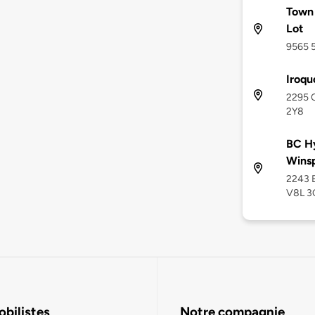
Town 
Lot
9565 5
Iroqu
2295 O
2Y8
BC Hy
Wins
2243 B
V8L 3
bilistes
Notre compagnie