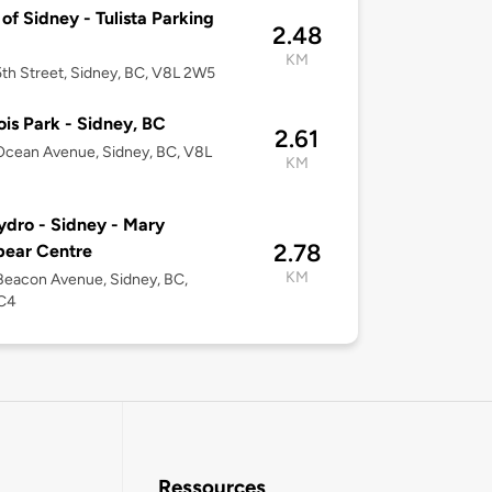
of Sidney - Tulista Parking
2.48
KM
th Street, Sidney, BC, V8L 2W5
ois Park - Sidney, BC
2.61
cean Avenue, Sidney, BC, V8L
KM
dro - Sidney - Mary
2.78
pear Centre
KM
eacon Avenue, Sidney, BC,
C4
Ressources