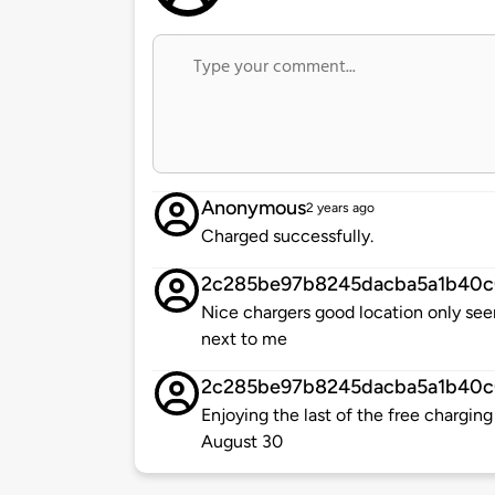
Anonymous
2 years ago
Charged successfully.
2c285be97b8245dacba5a1b40
Nice chargers good location only se
next to me
2c285be97b8245dacba5a1b40
Enjoying the last of the free charging
August 30