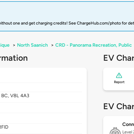
 without one and get charging credits! See ChargeHub.com/photo for det
ique
>
North Saanich
>
CRD - Panorama Recreation, Public
rmation
EV Char
Report
,
BC,
V8L 4A3
EV Char
Conn
RFID
Level