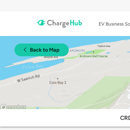
EV Business So
Back to Map
CRD