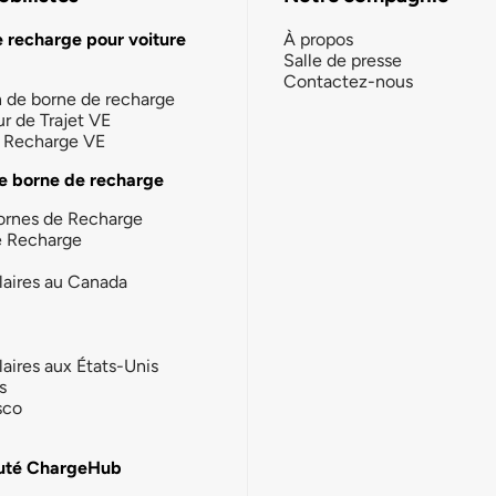
e recharge pour voiture
À propos
Salle de presse
Contactez-nous
n de borne de recharge
ur de Trajet VE
la Recharge VE
e borne de recharge
ornes de Recharge
e Recharge
laires au Canada
laires aux États-Unis
s
sco
té ChargeHub