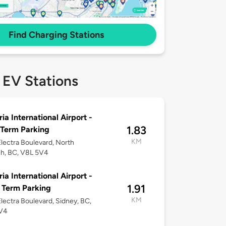
Find Charging Stations
 EV Stations
ria International Airport -
1.83
Term Parking
KM
lectra Boulevard, North
h, BC, V8L 5V4
ria International Airport -
1.91
 Term Parking
KM
lectra Boulevard, Sidney, BC,
V4