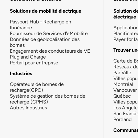
Solutions de mobilité électrique
Solution d
électrique
Passport Hub - Recharge en
Itinérance
Applicatio
Fournisseur de Services d'eMobilité
Planificate
Données de géolocalisation des
Payer for 
bornes
Trouver un
Engagement des conducteurs de VE
Plug and Charge
Carte de B
Portail pour entreprise
Réseaux d
Par Ville
Industries
Villes popu
Opérateurs de bornes de
Montréal
recharge(CPO)
Vancouver
Système de gestion des bornes de
Québec
recharge (CPMS)
Villes popu
Autres Industries
Los Angele
San Franci
Portland
Communau