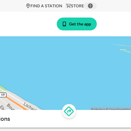
FIND A STATION
STORE
Get the app
ions