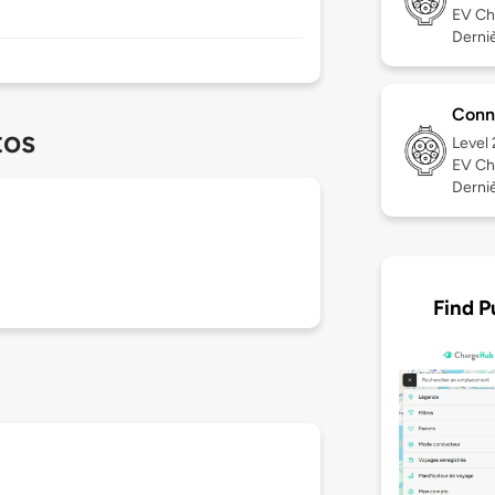
EV Ch
Derniè
Conn
tos
Level
EV Ch
Derniè
Find P