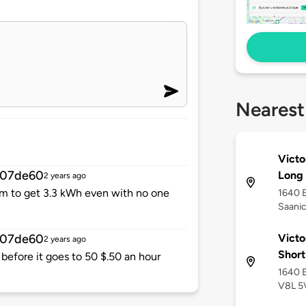
Nearest
Victo
c07de60
Long 
2 years ago
em to get 3.3 kWh even with no one
1640 E
Saanic
Victo
c07de60
2 years ago
Short
 before it goes to 50 $.50 an hour
1640 E
V8L 5