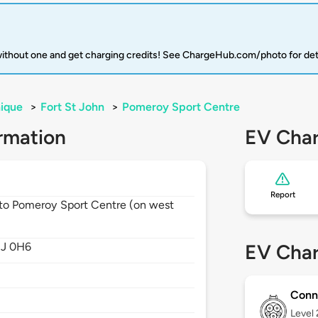
 without one and get charging credits! See ChargeHub.com/photo for det
ique
>
Fort St John
>
Pomeroy Sport Centre
rmation
EV Char
Report
t to Pomeroy Sport Centre (on west
1J 0H6
EV Char
Conn
Level