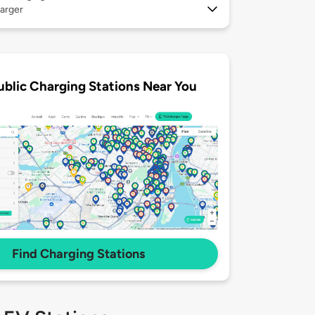
arger
ublic Charging Stations Near You
Find Charging Stations