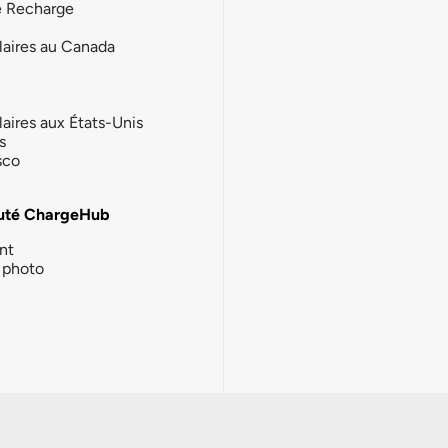
e Recharge
laires au Canada
laires aux États-Unis
s
sco
té ChargeHub
nt
photo