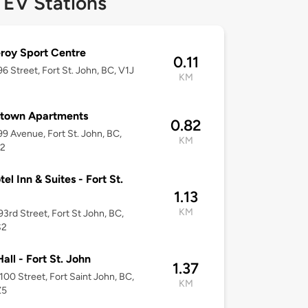
 EV Stations
roy Sport Centre
0.11
6 Street, Fort St. John, BC, V1J
KM
stown Apartments
0.82
9 Avenue, Fort St. John, BC,
KM
L2
el Inn & Suites - Fort St.
1.13
KM
3rd Street, Fort St John, BC,
S2
Hall - Fort St. John
1.37
100 Street, Fort Saint John, BC,
KM
Z5