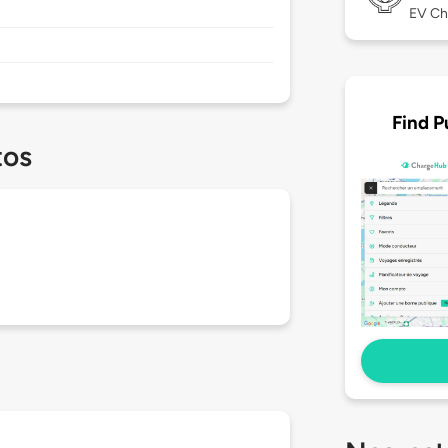
EV Ch
Find P
tos