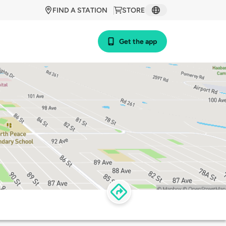
FIND A STATION
STORE
Get the app