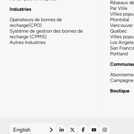
Réseaux d
Par Ville
Industries
Villes popu
Opérateurs de bornes de
Montréal
recharge(CPO)
Vancouver
Système de gestion des bornes de
Québec
recharge (CPMS)
Villes popu
Autres Industries
Los Angele
San Franci
Portland
Communau
Abonneme
Campagne 
Boutique
English