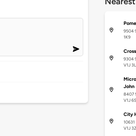
Nearest
Pome
9504 9
1K9
Cros
9304 9
V1J 3
Microt
John
8407 9
V1J 6
City 
10631 
V1J 3