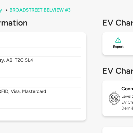
y
>
BROADSTREET BELVIEW #3
rmation
EV Char
Report
ry,
AB,
T2C 5L4
EV Char
Conn
FID, Visa, Mastercard
Level
EV Ch
Derniè