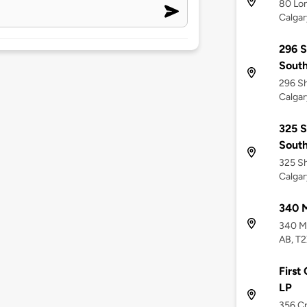
80 Lo
Calgar
296 S
South
296 Sh
Calgar
325 S
South
325 Sh
Calgar
340 
340 Mi
AB, T2
First
LP
356 Cr