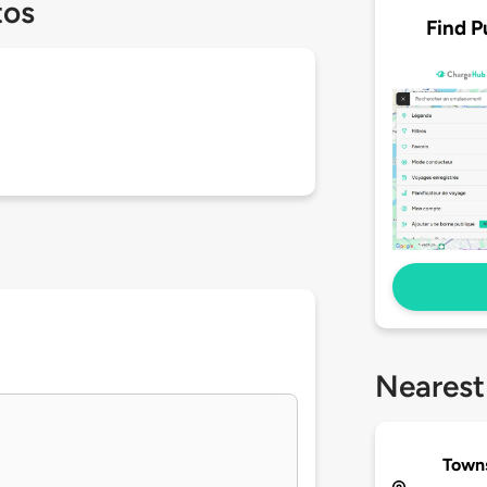
tos
Find P
Nearest
Town