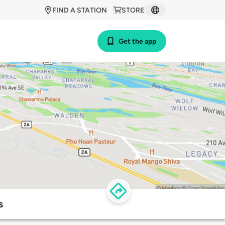
FIND A STATION
STORE
Get the app
s