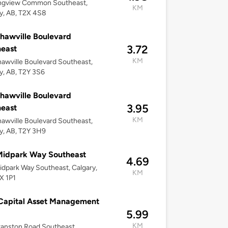
ngview Common Southeast,
KM
y, AB, T2X 4S8
hawville Boulevard
3.72
east
KM
awville Boulevard Southeast,
y, AB, T2Y 3S6
hawville Boulevard
3.95
east
KM
awville Boulevard Southeast,
y, AB, T2Y 3H9
Midpark Way Southeast
4.69
dpark Way Southeast, Calgary,
KM
X 1P1
 Capital Asset Management
5.99
KM
anston Road Southeast,