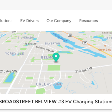
lutions
EV Drivers
Our Company
Resources
BROADSTREET BELVIEW #3 EV Charging Station