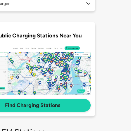
arger
ublic Charging Stations Near You
Find Charging Stations