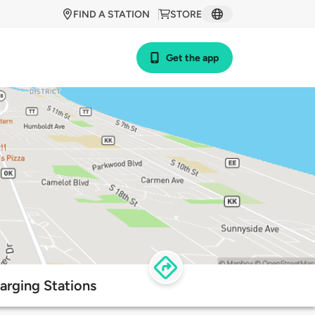
FIND A STATION
STORE
Get the app
arging Stations