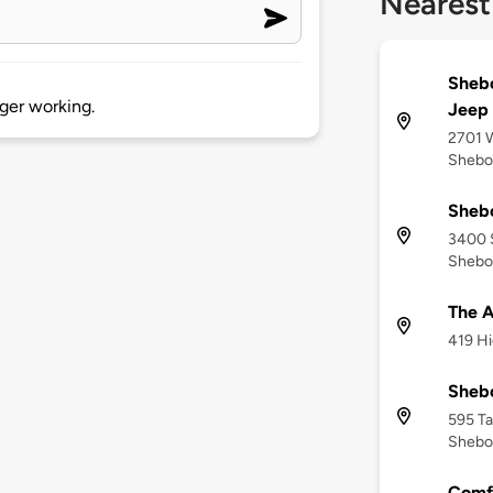
Nearest
Sheb
rger working.
Jeep
2701 
Shebo
Sheb
3400 S
Shebo
The 
419 Hi
Sheb
595 Ta
Shebo
Comfo