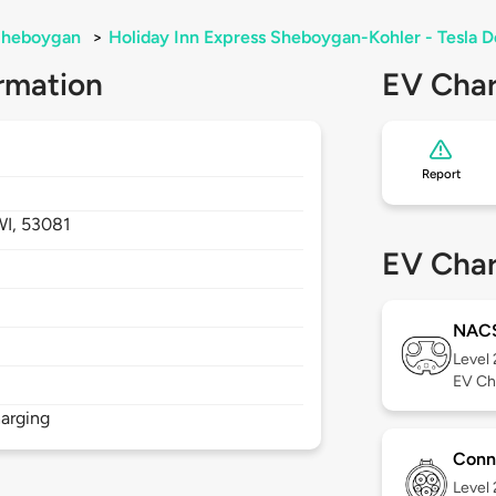
Sheboygan
>
Holiday Inn Express Sheboygan-Kohler - Tesla D
rmation
EV Char
Report
WI,
53081
EV Char
NAC
Level
EV Ch
arging
Conn
Level