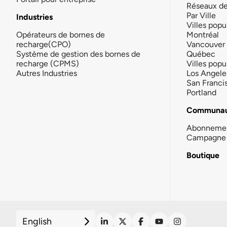
Réseaux d
Par Ville
Industries
Villes popu
Opérateurs de bornes de
Montréal
recharge(CPO)
Vancouver
Système de gestion des bornes de
Québec
recharge (CPMS)
Villes popu
Autres Industries
Los Angele
San Franci
Portland
Communau
Abonneme
Campagne 
Boutique
English