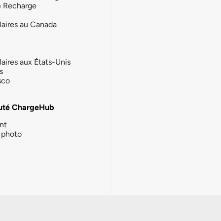
e Recharge
laires au Canada
laires aux États-Unis
s
sco
té ChargeHub
nt
photo