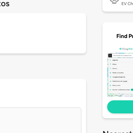
tos
EV Ch
Find P