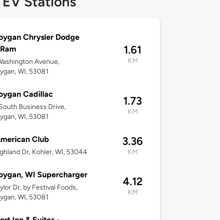
 EV Stations
oygan Chrysler Dodge
1.61
 Ram
KM
Washington Avenue,
ygan, WI, 53081
oygan Cadillac
1.73
outh Business Drive,
KM
ygan, WI, 53081
American Club
3.36
ghland Dr, Kohler, WI, 53044
KM
oygan, WI Supercharger
4.12
ylor Dr, by Festival Foods,
KM
ygan, WI, 53081
rt Inn & Suites -