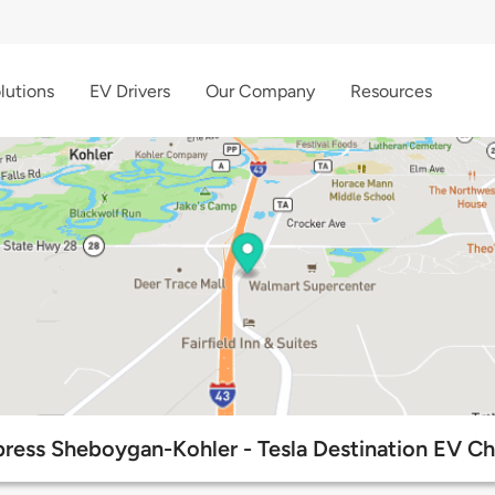
lutions
EV Drivers
Our Company
Resources
press Sheboygan-Kohler - Tesla Destination EV Ch