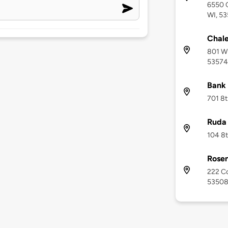
6550 C
WI, 5
Chale
801 Wi
53574
Bank 
701 8t
Ruda 
104 8t
Rosen
222 Co
5350