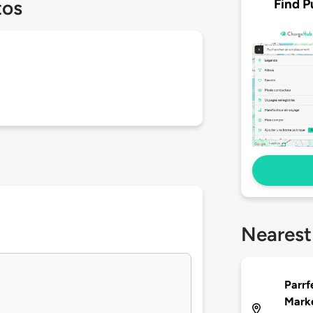
Find P
tos
Nearest
Parrf
Mark