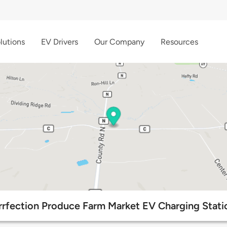
lutions
EV Drivers
Our Company
Resources
rrfection Produce Farm Market EV Charging Stati