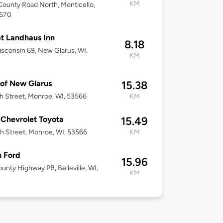
KM
ounty Road North, Monticello,
3570
t Landhaus Inn
8.18
sconsin 69, New Glarus, WI,
KM
of New Glarus
15.38
h Street, Monroe, WI, 53566
KM
Chevrolet Toyota
15.49
h Street, Monroe, WI, 53566
KM
 Ford
15.96
unty Highway PB, Belleville, WI,
KM
8