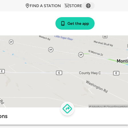
FIND A STATION
STORE
Get the app
ons