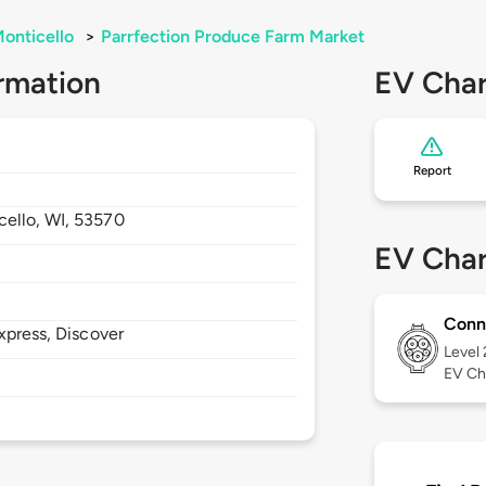
onticello
>
Parrfection Produce Farm Market
rmation
EV Char
Report
cello,
WI,
53570
EV Char
Conn
xpress, Discover
Level
EV Ch