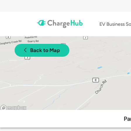
EV Business So
Back to Map
Pa