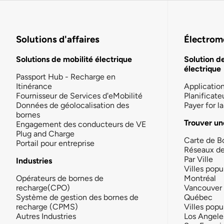
Solutions d'affaires
Électromo
Solutions de mobilité électrique
Solution d
électrique
Passport Hub - Recharge en
Itinérance
Applicatio
Fournisseur de Services d'eMobilité
Planificate
Données de géolocalisation des
Payer for 
bornes
Trouver un
Engagement des conducteurs de VE
Plug and Charge
Carte de B
Portail pour entreprise
Réseaux d
Par Ville
Industries
Villes popu
Opérateurs de bornes de
Montréal
recharge(CPO)
Vancouver
Système de gestion des bornes de
Québec
recharge (CPMS)
Villes popu
Autres Industries
Los Angele