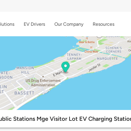
lutions
EV Drivers
Our Company
Resources
ublic Stations Mge Visitor Lot EV Charging Statio