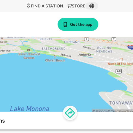
FIND A STATION
STORE
Get the app
ns