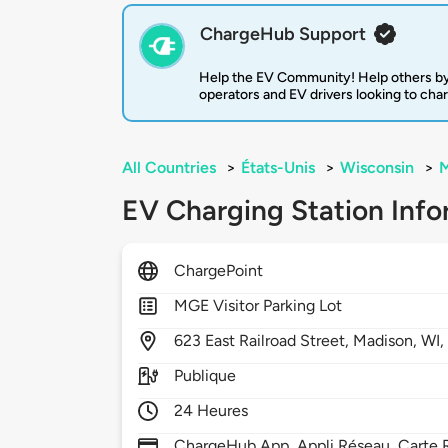
ChargeHub Support
Help the EV Community! Help others by
operators and EV drivers looking to cha
All Countries
>
États-Unis
>
Wisconsin
>
M
EV Charging Station Info
ChargePoint
MGE Visitor Parking Lot
623
East Railroad Street,
Madison,
WI
Publique
24 Heures
ChargeHub App, Appli Réseau, Carte R