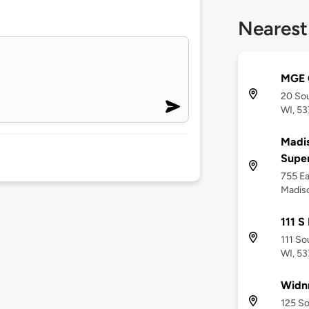
Nearest
MGE 
20 Sou
WI, 5
Madis
Supe
755 Ea
Madiso
111 S
111 So
WI, 5
Widnr
125 So