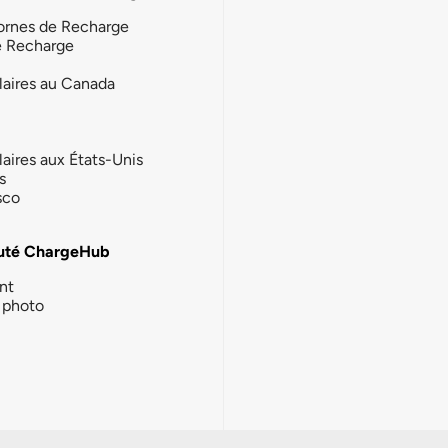
ornes de Recharge
e Recharge
laires au Canada
laires aux États-Unis
s
sco
té ChargeHub
nt
photo