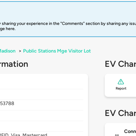
 sharing your experience in the "Comments" section by sharing any is
rge here.
adison
>
Public Stations Mge Visitor Lot
rmation
EV Char
Report
,
53788
EV Char
Conn
FID, Visa, Mastercard