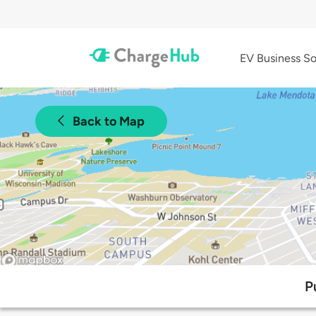
EV Business So
Back to Map
P