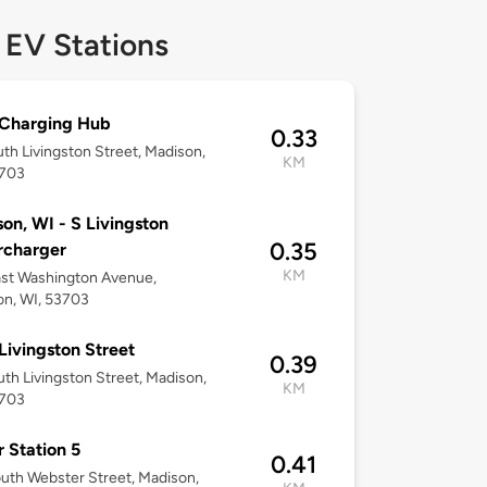
 EV Stations
Charging Hub
0.33
th Livingston Street, Madison,
KM
3703
on, WI - S Livingston
0.35
rcharger
KM
st Washington Avenue,
n, WI, 53703
 Livingston Street
0.39
uth Livingston Street, Madison,
KM
3703
 Station 5
0.41
uth Webster Street, Madison,