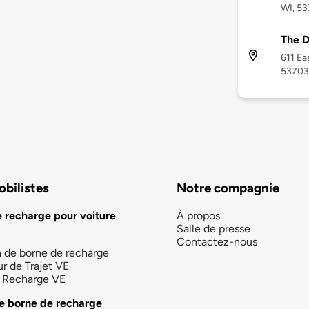
WI, 5
The D
611 Ea
53703
bilistes
Notre compagnie
e recharge pour voiture
À propos
Salle de presse
Contactez-nous
n de borne de recharge
ur de Trajet VE
la Recharge VE
e borne de recharge