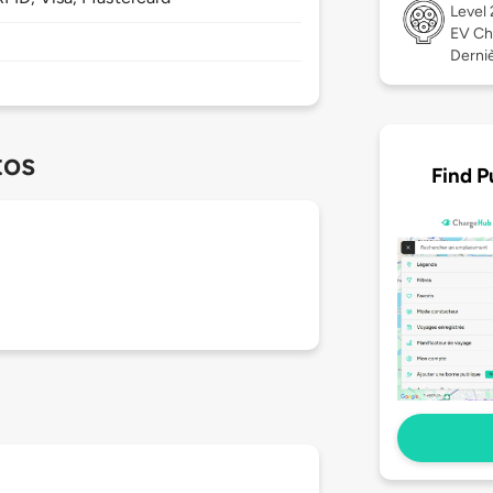
Level
EV Ch
Derniè
tos
Find P