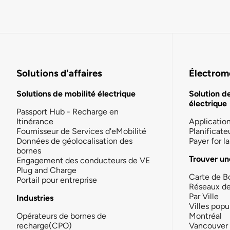
Solutions d'affaires
Électromo
Solutions de mobilité électrique
Solution d
électrique
Passport Hub - Recharge en
Itinérance
Applicatio
Fournisseur de Services d'eMobilité
Planificate
Données de géolocalisation des
Payer for 
bornes
Trouver un
Engagement des conducteurs de VE
Plug and Charge
Carte de B
Portail pour entreprise
Réseaux d
Par Ville
Industries
Villes popu
Opérateurs de bornes de
Montréal
recharge(CPO)
Vancouver