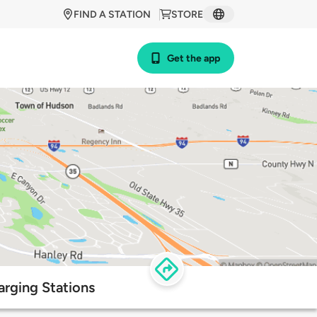
FIND A STATION
STORE
Get the app
arging Stations