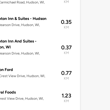
KM
armichael Road, Hudson, WI,
on Inn & Suites - Hudson
0.35
earson Drive, Hudson, WI,
KM
on Inn And Suites -
0.37
on, WI
KM
earson Drive, Hudson, WI,
on Ford
0.77
rest View Drive, Hudson, WI,
KM
val Foods
1.23
rest View Drive, Hudson, WI,
KM