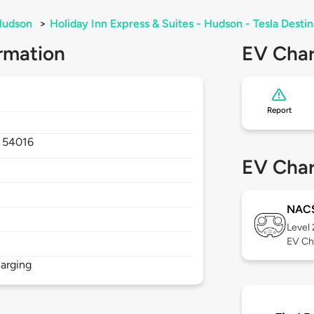
Hudson
>
Holiday Inn Express & Suites - Hudson - Tesla Destin
rmation
EV Char
Report
,
54016
EV Char
NAC
Level
EV Ch
arging