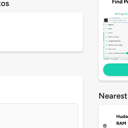
Find P
tos
Nearest
Huds
RAM