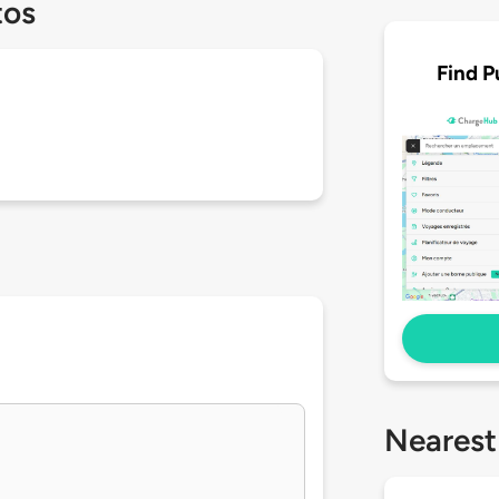
tos
Find P
Nearest