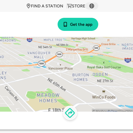
FIND A STATION
STORE
Get the app