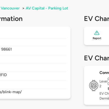
Vancouver
>
AV Capital - Parking Lot
rmation
EV Char
Report
,
98661
EV Char
Conn
RFID
Level
2
s/blink-map/
EV Ch
Derniè