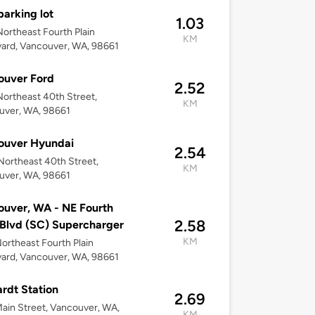
arking lot
1.03
ortheast Fourth Plain
KM
ard, Vancouver, WA, 98661
ouver Ford
2.52
ortheast 40th Street,
KM
uver, WA, 98661
ouver Hyundai
2.54
ortheast 40th Street,
KM
uver, WA, 98661
uver, WA - NE Fourth
2.58
 Blvd (SC) Supercharger
KM
ortheast Fourth Plain
ard, Vancouver, WA, 98661
rdt Station
2.69
ain Street, Vancouver, WA,
KM