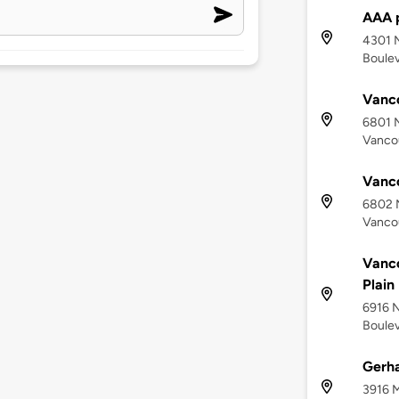
AAA p
4301 N
Boulev
Vanc
6801 N
Vanco
Vanc
6802 N
Vanco
Vanco
Plain
6916 N
Boulev
Gerha
3916 M