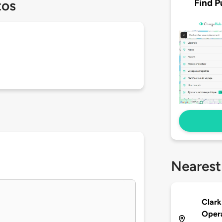
Find P
tos
Nearest
Clark 
Opera