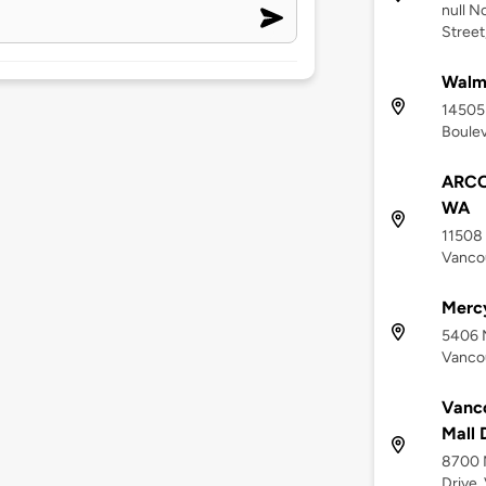
null N
Street
Walma
14505 
Boulev
ARCO,
WA
11508 
Vanco
Mercy
5406 
Vanco
Vanc
Mall 
8700 
Drive,