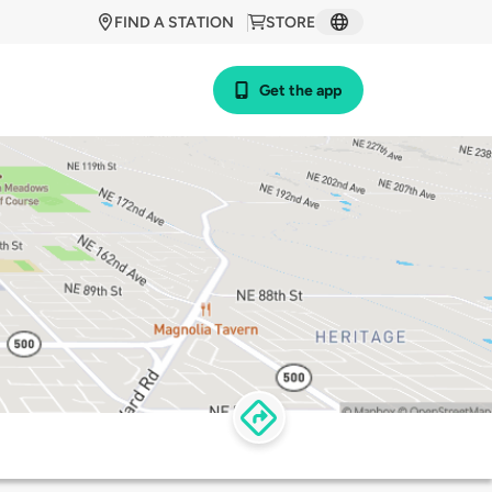
FIND A STATION
STORE
Get the app