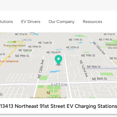
lutions
EV Drivers
Our Company
Resources
13413 Northeast 91st Street EV Charging Stations