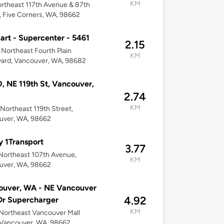
KM
ortheast 117th Avenue & 87th
, Five Corners, WA, 98662
rt - Supercenter - 5461
2.15
Northeast Fourth Plain
KM
ard, Vancouver, WA, 98682
 NE 119th St, Vancouver,
2.74
KM
Northeast 119th Street,
uver, WA, 98662
 1Transport
3.77
Northeast 107th Avenue,
KM
uver, WA, 98662
ouver, WA - NE Vancouver
4.92
Dr Supercharger
KM
Northeast Vancouver Mall
 Vancouver, WA, 98662