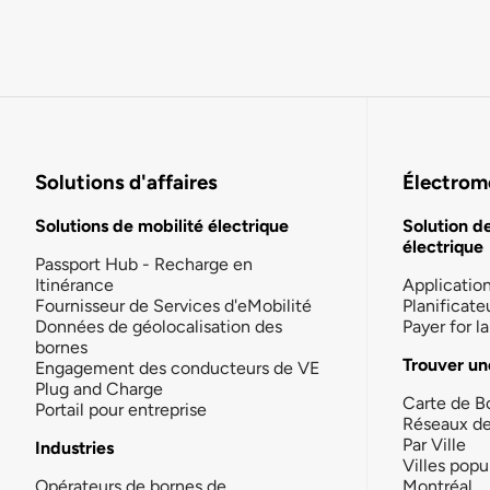
Solutions d'affaires
Électromo
Solutions de mobilité électrique
Solution d
électrique
Passport Hub - Recharge en
Itinérance
Applicatio
Fournisseur de Services d'eMobilité
Planificate
Données de géolocalisation des
Payer for 
bornes
Trouver un
Engagement des conducteurs de VE
Plug and Charge
Carte de B
Portail pour entreprise
Réseaux d
Par Ville
Industries
Villes popu
Opérateurs de bornes de
Montréal