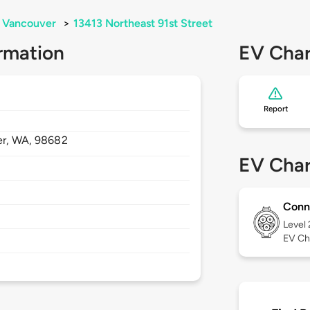
Vancouver
>
13413 Northeast 91st Street
rmation
EV Char
Report
er,
WA,
98682
EV Char
Conn
Level
EV Ch