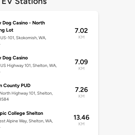
 EV Stations
 Dog Casino - North
7.02
ng Lot
KM
 US-101, Skokomish, WA,
4
y Dog Casino
7.09
US Highway 101, Shelton, WA,
KM
4
n County PUD
7.26
North Highway 101, Shelton,
KM
8584
ic College Shelton
13.46
st Alpine Way, Shelton, WA,
KM
4