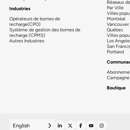
Réseaux d
Par Ville
Industries
Villes popu
Opérateurs de bornes de
Montréal
recharge(CPO)
Vancouver
Système de gestion des bornes de
Québec
recharge (CPMS)
Villes popu
Autres Industries
Los Angele
San Franci
Portland
Communau
Abonneme
Campagne 
Boutique
English