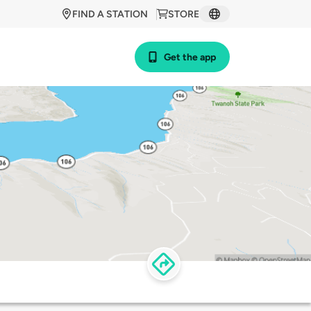
FIND A STATION
STORE
Get the app