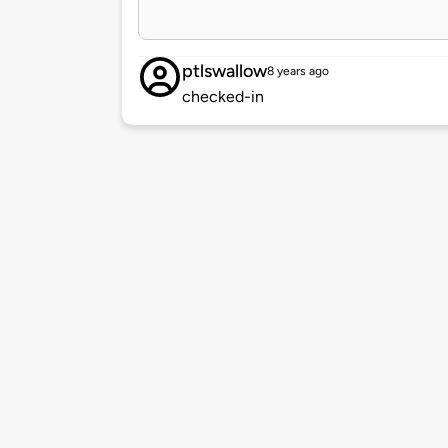
ptlswallow
8 years ago
checked-in