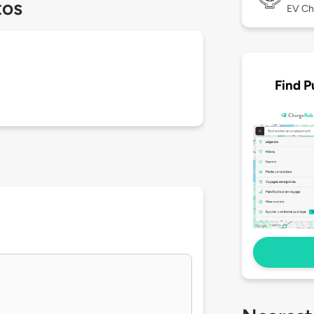
tos
EV Ch
Find P