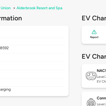
Union
>
Alderbrook Resort and Spa
rmation
EV Char
Report
98592
EV Char
NAC
Level
EV Ch
arging
Conn
Level