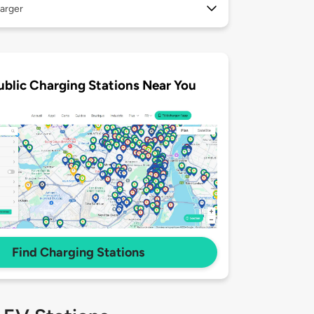
arger
ublic Charging Stations Near You
Find Charging Stations