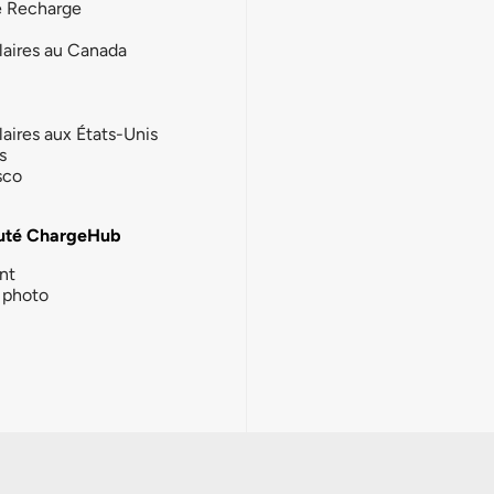
e Recharge
laires au Canada
laires aux États-Unis
s
sco
té ChargeHub
nt
photo