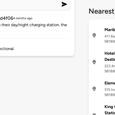
Nearest
6d4f06
4 months ago
 their day/night charging station. the
Marib
411 Ba
98188
nctional.
Hotel
Desti
223 An
98188
Eleme
515 In
98188
King 
Stati