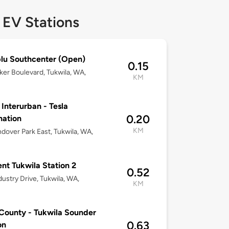
 EV Stations
lu Southcenter (Open)
0.15
ker Boulevard, Tukwila, WA,
KM
 Interurban - Tesla
0.20
nation
KM
dover Park East, Tukwila, WA,
nt Tukwila Station 2
0.52
dustry Drive, Tukwila, WA,
KM
County - Tukwila Sounder
0.63
on