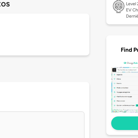
tos
Level
EV Ch
Derniè
Find P