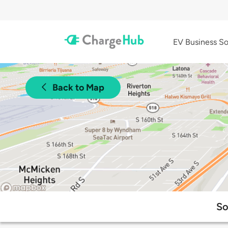
EV Business So
Back to Map
So