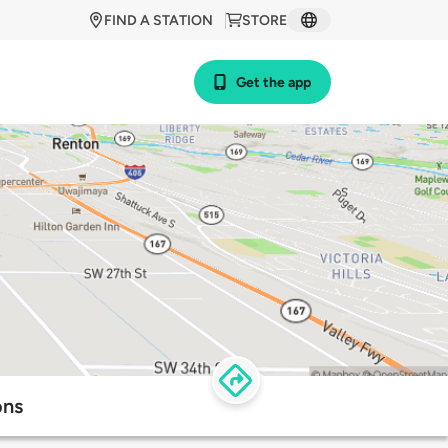
FIND A STATION
STORE
Get the app
ons