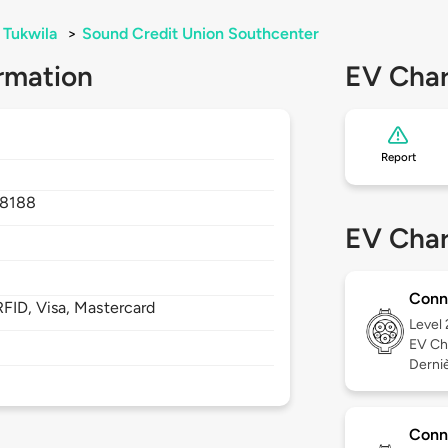
Tukwila
>
Sound Credit Union Southcenter
rmation
EV Char
Report
8188
EV Char
Conn
FID, Visa, Mastercard
Level
EV Ch
Derniè
Conn