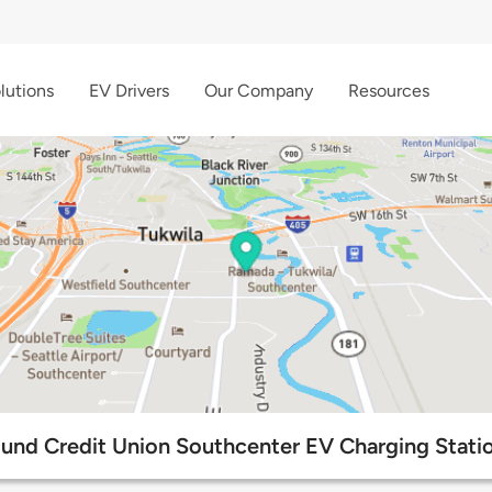
lutions
EV Drivers
Our Company
Resources
und Credit Union Southcenter EV Charging Stati