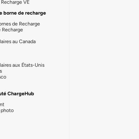
la Recharge VE
e borne de recharge
ornes de Recharge
e Recharge
laires au Canada
laires aux États-Unis
s
sco
té ChargeHub
nt
photo