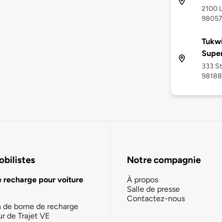
2100 L
9805
Tukwi
Supe
333 St
98188
bilistes
Notre compagnie
e recharge pour voiture
À propos
Salle de presse
Contactez-nous
n de borne de recharge
ur de Trajet VE