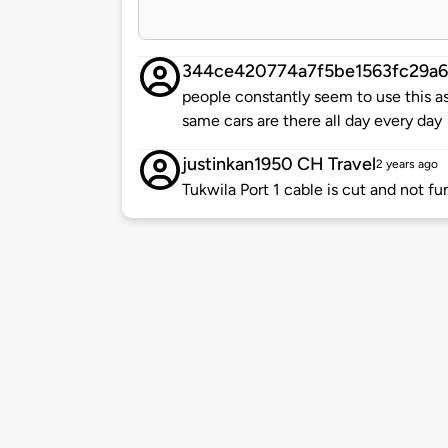
344ce420774a7f5be1563fc29a
people constantly seem to use this as
same cars are there all day every day
justinkan1950 CH Travel
2 years ago
Tukwila Port 1 cable is cut and not fu