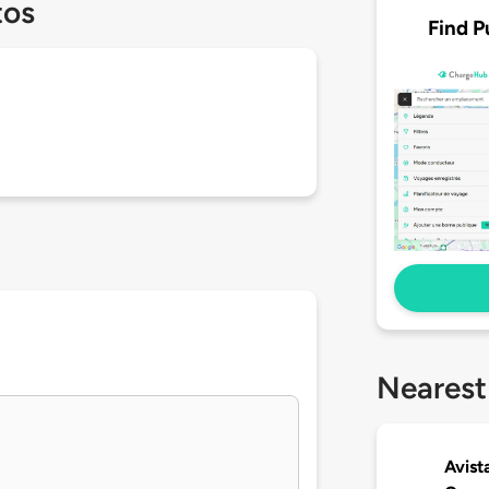
tos
Find P
Nearest
Avist