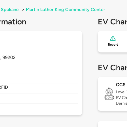
Spokane
>
Martin Luther King Community Center
rmation
EV Char
Report
,
99202
EV Char
CCS
RFID
Level
EV Ch
Derniè