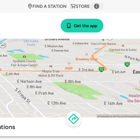
FIND A STATION
STORE
Get the app
tions