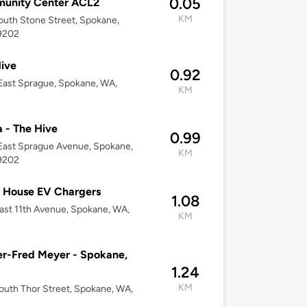
0.05
unity Center ACL2
KM
uth Stone Street, Spokane,
9202
ive
0.92
ast Sprague, Spokane, WA,
KM
a - The Hive
0.99
East Sprague Avenue, Spokane,
KM
9202
 House EV Chargers
1.08
ast 11th Avenue, Spokane, WA,
KM
r-Fred Meyer - Spokane,
1.24
KM
uth Thor Street, Spokane, WA,