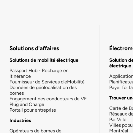
Solutions d'affaires
Électromo
Solutions de mobilité électrique
Solution d
électrique
Passport Hub - Recharge en
Itinérance
Applicatio
Fournisseur de Services d'eMobilité
Planificate
Données de géolocalisation des
Payer for 
bornes
Trouver un
Engagement des conducteurs de VE
Plug and Charge
Carte de B
Portail pour entreprise
Réseaux d
Par Ville
Industries
Villes popu
Opérateurs de bornes de
Montréal