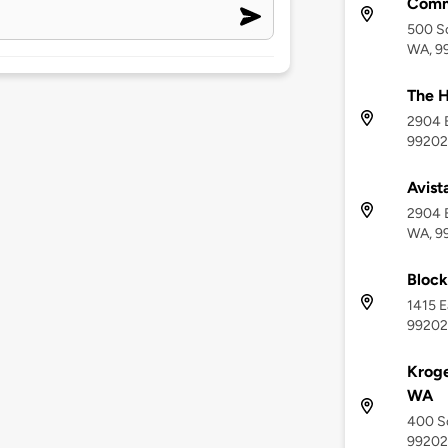
Comm
500 So
WA, 9
The H
2904 E
99202
Avist
2904 
WA, 9
Block
1415 E
99202
Kroge
WA
400 So
99202