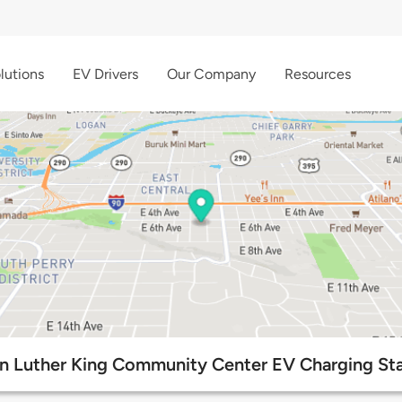
lutions
EV Drivers
Our Company
Resources
in Luther King Community Center EV Charging Sta