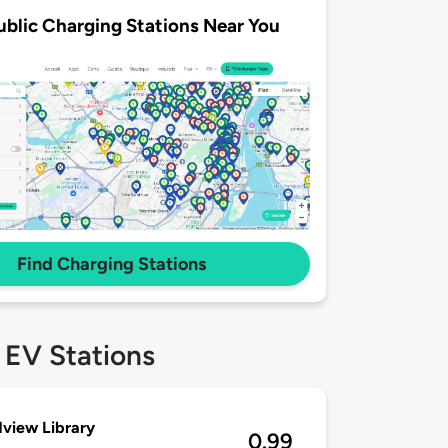
ublic Charging Stations Near You
Find Charging Stations
 EV Stations
view Library
0.99