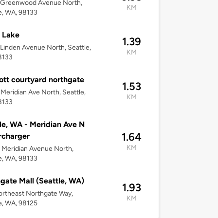
 Greenwood Avenue North,
KM
e, WA, 98133
r Lake
1.39
Linden Avenue North, Seattle,
KM
8133
ott courtyard northgate
1.53
Meridian Ave North, Seattle,
KM
8133
le, WA - Meridian Ave N
1.64
rcharger
KM
Meridian Avenue North,
e, WA, 98133
gate Mall (Seattle, WA)
1.93
rtheast Northgate Way,
KM
e, WA, 98125