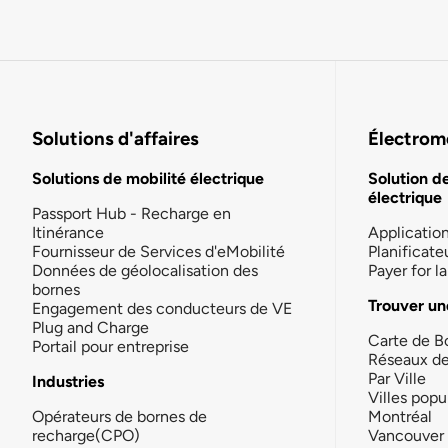
Solutions d'affaires
Électromo
Solutions de mobilité électrique
Solution d
électrique
Passport Hub - Recharge en
Itinérance
Applicatio
Fournisseur de Services d'eMobilité
Planificate
Données de géolocalisation des
Payer for 
bornes
Trouver un
Engagement des conducteurs de VE
Plug and Charge
Carte de B
Portail pour entreprise
Réseaux d
Par Ville
Industries
Villes popu
Opérateurs de bornes de
Montréal
recharge(CPO)
Vancouver