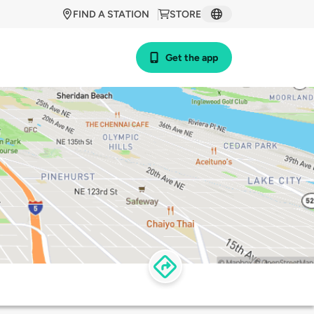
FIND A STATION
STORE
Get the app