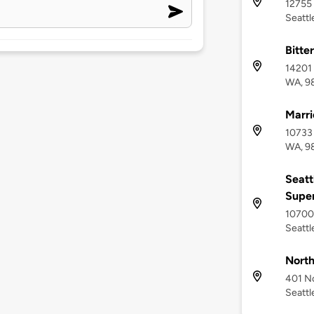
12755
Seattl
Bitte
14201 
WA, 9
Marri
10733 
WA, 9
Seatt
Supe
10700 
Seattl
North
401 No
Seattl