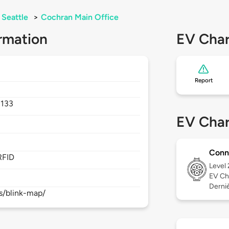
Seattle
>
Cochran Main Office
rmation
EV Char
Report
133
EV Char
Conn
RFID
Level
EV Ch
Derniè
s/blink-map/