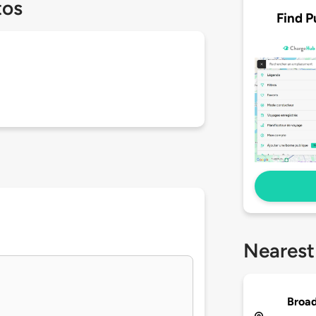
tos
Find P
Nearest
Broad