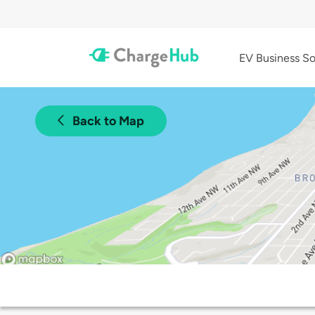
EV Business So
Back to Map