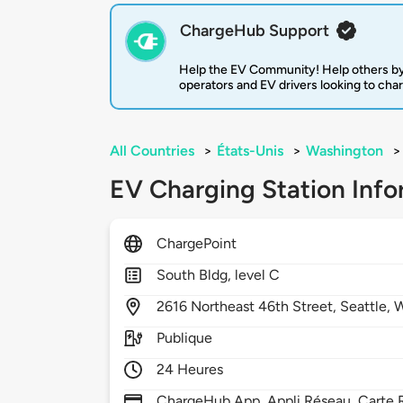
ChargeHub Support
Help the EV Community! Help others by
operators and EV drivers looking to cha
All Countries
>
États-Unis
>
Washington
>
EV Charging Station Info
ChargePoint
South Bldg, level C
2616
Northeast 46th Street,
Seattle,
Publique
24 Heures
ChargeHub App, Appli Réseau, Carte R