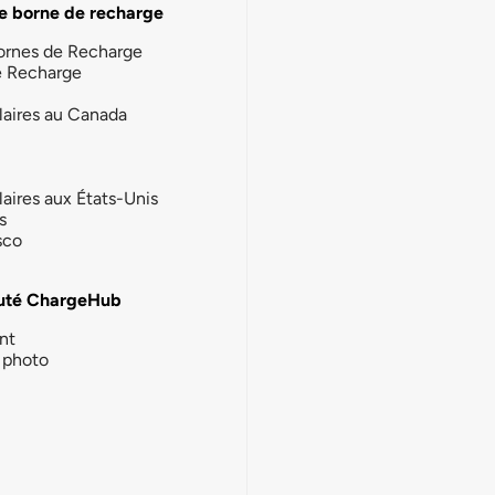
e borne de recharge
ornes de Recharge
e Recharge
laires au Canada
laires aux États-Unis
s
sco
té ChargeHub
nt
photo