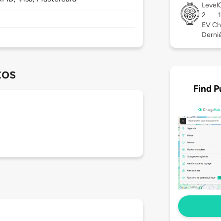
Level
2
EV Ch
Derniè
tos
Find P