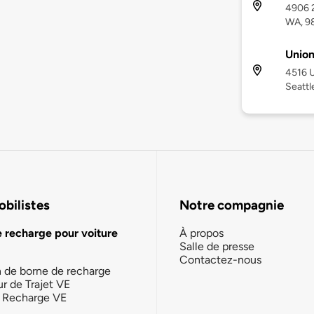
4906 2
WA, 9
Union
4516 U
Seattl
bilistes
Notre compagnie
e recharge pour voiture
À propos
Salle de presse
Contactez-nous
n de borne de recharge
ur de Trajet VE
la Recharge VE