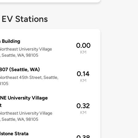
 EV Stations
 Building
0.00
ortheast University Village
KM
, Seattle, WA, 98105
07 (Seattle, WA)
0.14
ortheast 45th Street, Seattle,
KM
8105
NE University Village
0.32
t
KM
ortheast University Village
, Seattle, WA, 98105
stone Strata
0.38