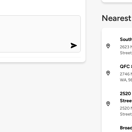
Nearest
South
2623 N
Street
QFC 8
2746 N
WA, 9
2520 
Stree
2520 N
Street
Broad