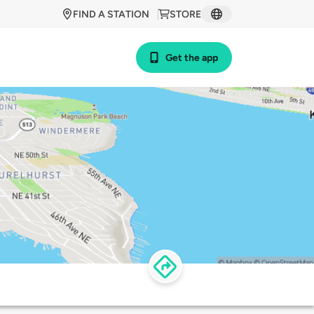
FIND A STATION
STORE
Get the app