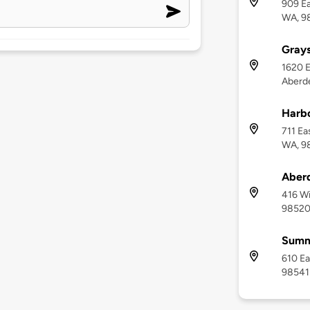
909 Ea
WA, 9
Grays
1620 E
Aberd
Harb
711 Ea
WA, 9
Aber
416 Wi
9852
Summi
610 Ea
98541