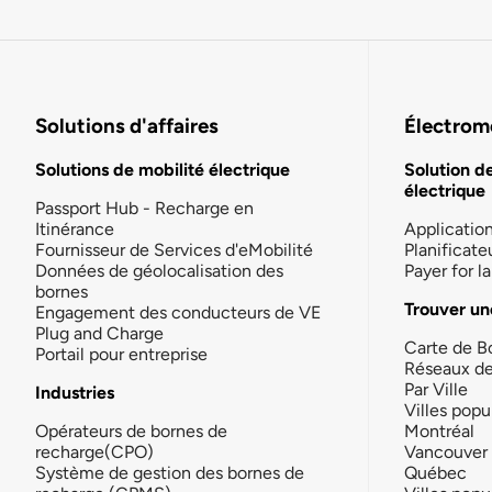
Solutions d'affaires
Électromo
Solutions de mobilité électrique
Solution d
électrique
Passport Hub - Recharge en
Itinérance
Applicatio
Fournisseur de Services d'eMobilité
Planificate
Données de géolocalisation des
Payer for 
bornes
Trouver un
Engagement des conducteurs de VE
Plug and Charge
Carte de B
Portail pour entreprise
Réseaux d
Par Ville
Industries
Villes popu
Opérateurs de bornes de
Montréal
recharge(CPO)
Vancouver
Système de gestion des bornes de
Québec