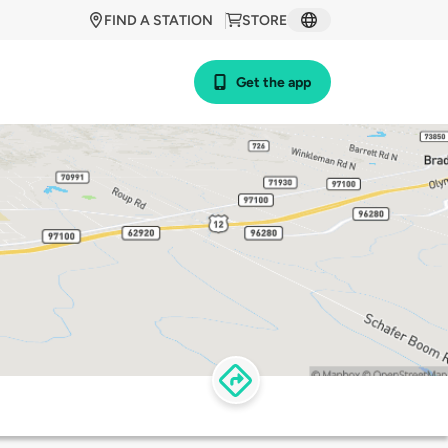
FIND A STATION
STORE
Get the app