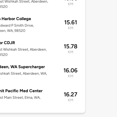
st Wishkah Street, Aberdeen,
KM
8520
 Harbor College
15.61
dward P Smith Drive,
KM
een, WA, 98520
or CDJR
15.78
st Wishkah Street, Aberdeen,
KM
8520
deen, WA Supercharger
16.06
shkah Street, Aberdeen, WA,
KM
0
t Pacific Med Center
16.27
st Main Street, Elma, WA,
KM