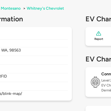
Montesano
>
Whitney's Chevrolet
rmation
EV Char
Report
,
WA,
98563
EV Char
Conn
RFID
Level
EV Ch
Derniè
s/blink-map/