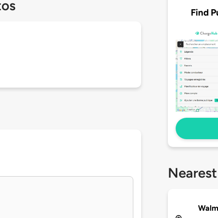
tos
Find P
Nearest
Walm