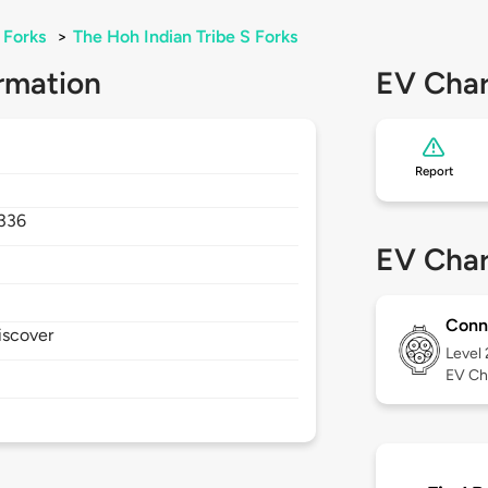
Forks
>
The Hoh Indian Tribe S Forks
rmation
EV Char
Report
336
EV Char
Conn
iscover
Level
EV Ch