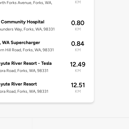
KM
rth Forks Avenue, Forks, WA,
 Community Hospital
0.80
unders Way, Forks, WA, 98331
KM
, WA Supercharger
0.84
rn Hill Road, Forks, WA, 98331
KM
ayute River Resort - Tesla
12.49
ra Road, Forks, WA, 98331
KM
ayute River Resort
12.51
ra Road, Forks, WA, 98331
KM