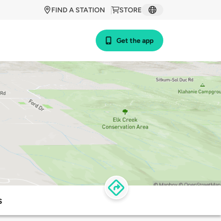
FIND A STATION
STORE
Get the app
s