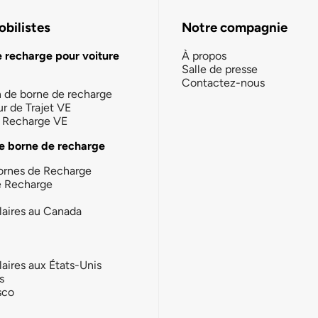
bilistes
Notre compagnie
e recharge pour voiture
À propos
Salle de presse
Contactez-nous
n de borne de recharge
ur de Trajet VE
la Recharge VE
e borne de recharge
ornes de Recharge
e Recharge
laires au Canada
laires aux États-Unis
s
sco