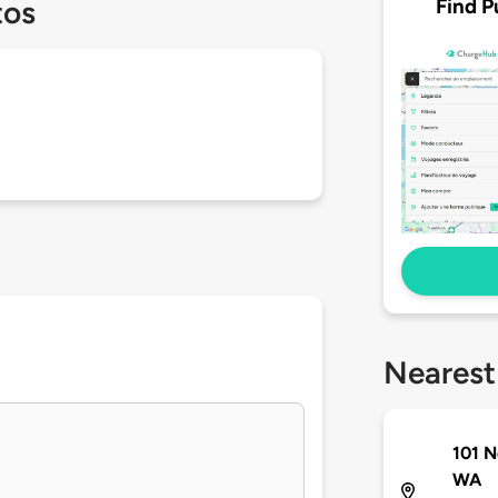
Find P
tos
Nearest
101 N
WA