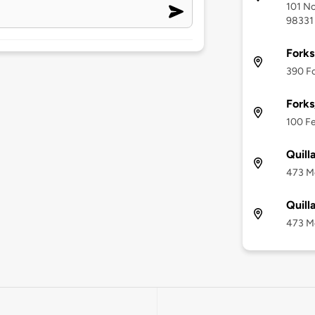
101 No
98331
Forks
390 Fo
Forks
100 Fe
Quill
473 Mo
Quill
473 Mo