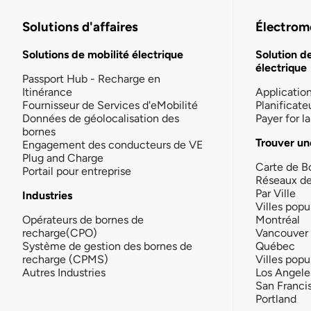
Solutions d'affaires
Électromo
Solutions de mobilité électrique
Solution d
électrique
Passport Hub - Recharge en
Itinérance
Applicatio
Fournisseur de Services d'eMobilité
Planificate
Données de géolocalisation des
Payer for 
bornes
Trouver un
Engagement des conducteurs de VE
Plug and Charge
Carte de B
Portail pour entreprise
Réseaux d
Par Ville
Industries
Villes popu
Opérateurs de bornes de
Montréal
recharge(CPO)
Vancouver
Système de gestion des bornes de
Québec
recharge (CPMS)
Villes popu
Autres Industries
Los Angele
San Franci
Portland